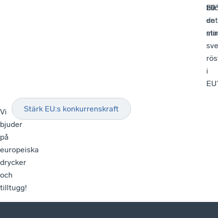
203
till
blir
en
det
sta
min
sv
rös
i
EU
Stärk EU:s konkurrenskraft
Vi
bjuder
på
europeiska
drycker
och
tilltugg!