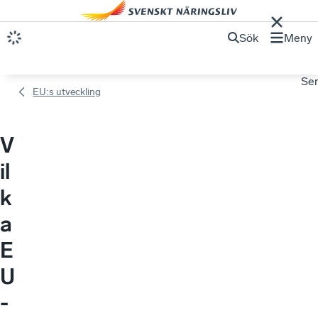
Sök
Meny
Se
EU:s utveckling
V
il
k
a
E
U
-