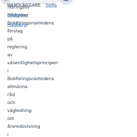
Sofia
HANDLÄGGARE
Näringsliv
tillstyrker
Bildstein-
Bokföringsnämndens
Hagberg
förslag
på
reglering
av
väsentlighetsprincipen
i
Bokföringsnämndens
allmänna
råd
och
vägledning
om
årsredovisning
i