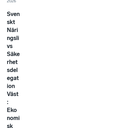
2026
Sven
skt
Näri
ngsli
vs
Säke
rhet
sdel
egat
ion
Väst
:
Eko
nomi
sk