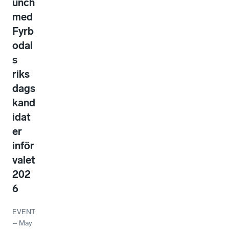
unch
med
Fyrb
odal
s
riks
dags
kand
idat
er
inför
valet
202
6
EVENT
–
May