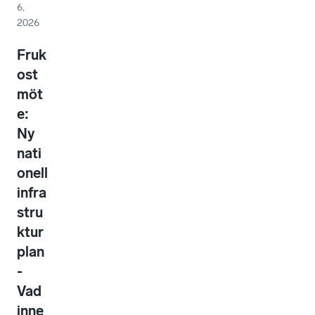
6,
2026
Fruk
ost
möt
e:
Ny
nati
onell
infra
stru
ktur
plan
-
Vad
inne