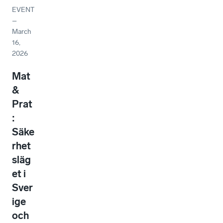
EVENT
–
March
16,
2026
Mat
&
Prat
:
Säke
rhet
släg
et i
Sver
ige
och