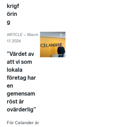
krigf
örin
g
ARTICLE
–
March
17, 2026
”Värdet av
att vi som
lokala
företag har
en
gemensam
röst är
ovärderlig”
För Celander är