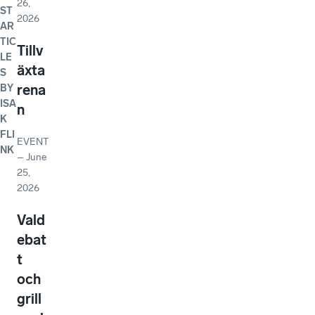
26,
ST
2026
AR
TIC
Tillv
LE
äxta
S
rena
BY
ISA
n
K
FLI
EVENT
NK
–
June
25,
2026
Vald
ebat
t
och
grill