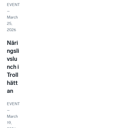
EVENT
–
March
25,
2026
Näri
ngsli
vslu
nch i
Troll
hätt
an
EVENT
–
March
19,