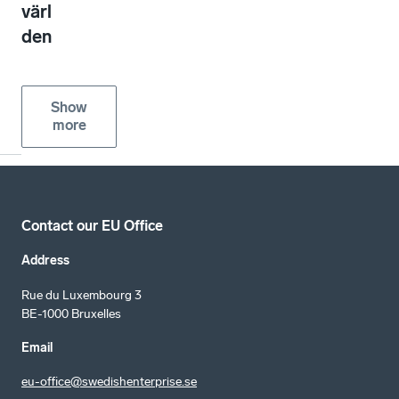
värl
den
Show
more
Contact our EU Office
Address
Rue du Luxembourg 3
BE-1000 Bruxelles
Email
eu-office@swedishenterprise.se