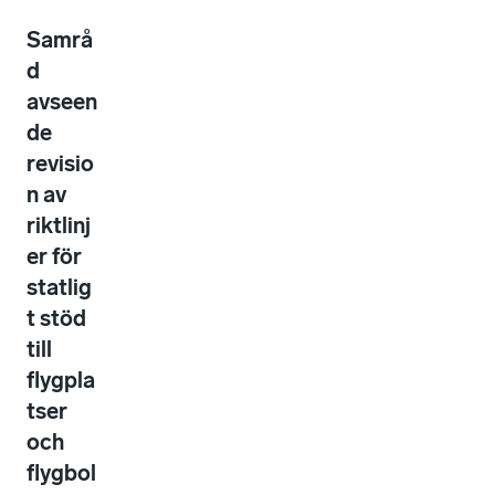
Samrå
d
avseen
de
revisio
n av
riktlinj
er för
statlig
t stöd
till
flygpla
tser
och
flygbol