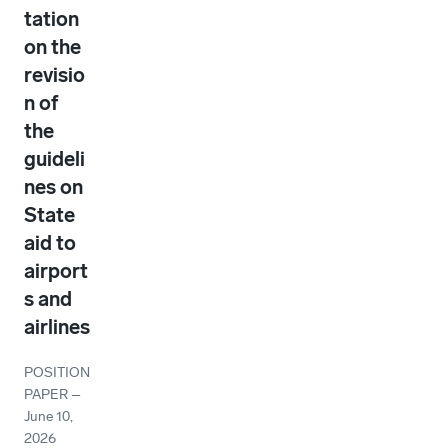
tation
on the
revisio
n of
the
guideli
nes on
State
aid to
airport
s and
airlines
POSITION
PAPER
–
June 10,
2026