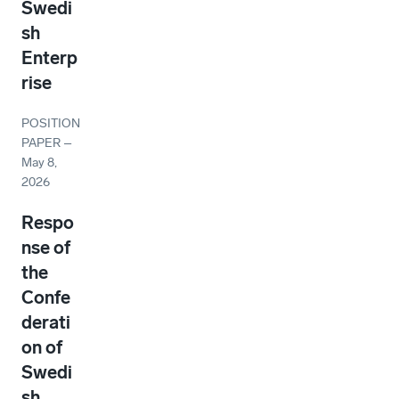
Swedi
sh
Enterp
rise
POSITION
PAPER
–
May 8,
2026
Respo
nse of
the
Confe
derati
on of
Swedi
sh