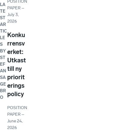
POSITION
LA
PAPER
–
TE
July 3,
ST
2026
AR
TIC
Konku
LE
rrensv
S
erket:
BY
ST
Utkast
EF
till ny
AN
priorit
SA
GE
erings
BR
policy
O
POSITION
PAPER
–
June 24,
2026