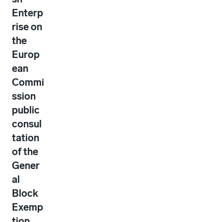
Enterp
rise on
the
Europ
ean
Commi
ssion
public
consul
tation
of the
Gener
al
Block
Exemp
tion