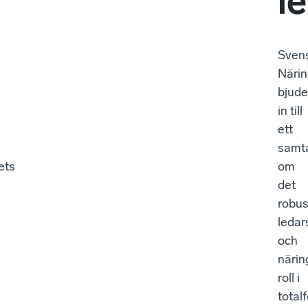
le
Sven
v
Närin
bjude
in till
ett
samt
ets
om
det
robus
ledar
och
närin
roll i
total