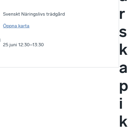
r
Svenskt Näringslivs trädgård
s
Öppna karta
k
25 juni 12:30–13:30
a
p
i
k