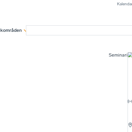
Kalenda
kområden
Medlemskap
Rapporter och remissva
Seminariu