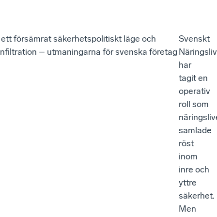
ett försämrat säkerhetspolitiskt läge och
Svenskt
 infiltration – utmaningarna för svenska företag
Näringsli
har
tagit en
operativ
roll som
näringsliv
samlade
röst
inom
inre och
yttre
säkerhet.
Men