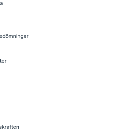
ka
edömningar
ter
skraften