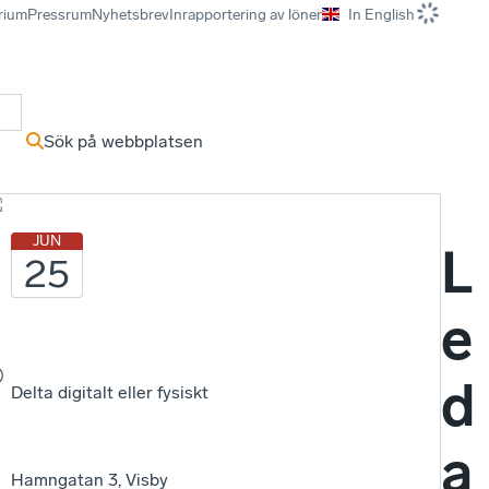
rium
Pressrum
Nyhetsbrev
Inrapportering av löner
In English
r
Sök på webbplatsen
m
JUN
L
25
e
d
Delta digitalt eller fysiskt
a
Hamngatan 3, Visby