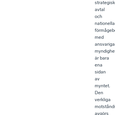
strategis
avtal
och
nationella
förmågeb
med
ansvariga
myndighe
är bara
ena
sidan
av
myntet.
Den
verkliga
motstånd
avgörs