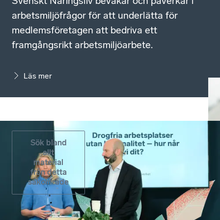
Svenskt Näringsliv bevakar och påverkar i
arbetsmiljöfrågor för att underlätta för
medlemsföretagen att bedriva ett
framgångsrikt arbetsmiljöarbete.
Läs mer
Sök bland
allt
material
från detta
sakområde