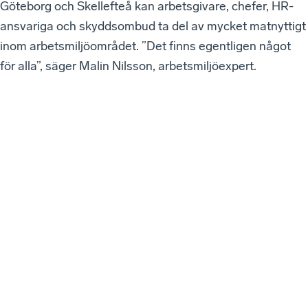
Göteborg och Skellefteå kan arbetsgivare, chefer, HR-
ansvariga och skyddsombud ta del av mycket matnyttigt
inom arbetsmiljöområdet. ”Det finns egentligen något
för alla”, säger Malin Nilsson, arbetsmiljöexpert.
VÅ
RA
SE
NA
ST
E
W
EB
BI
NA
RI
ER