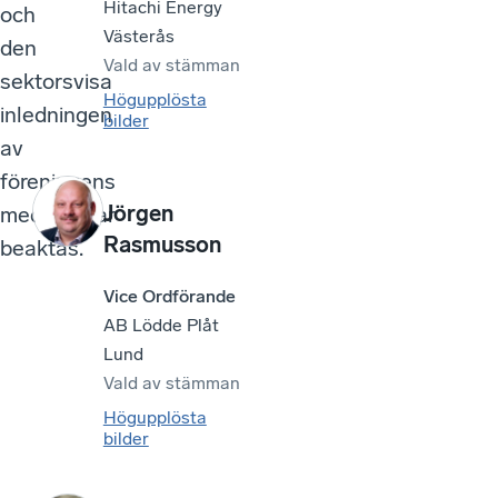
Hitachi Energy
och
Västerås
den
Vald av
stämman
sektorsvisa
Högupplösta
inledningen
bilder
av
föreningens
Jörgen
medlemmar
Rasmusson
beaktas.
Vice Ordförande
AB Lödde Plåt
Lund
Vald av
stämman
Högupplösta
bilder