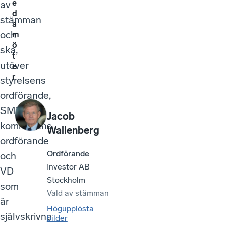
e
av
d
stämman
a
och
m
ö
ska,
t
utöver
e
r
styrelsens
ordförande,
SME-
Jacob
kommitténs
Wallenberg
ordförande
Ordförande
och
Investor AB
VD
Stockholm
som
Vald av
stämman
är
Högupplösta
självskrivna
bilder