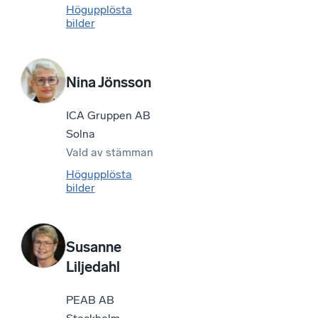
Högupplösta
bilder
Nina Jönsson
ICA Gruppen AB
Solna
Vald av
stämman
Högupplösta
bilder
Susanne
Liljedahl
PEAB AB