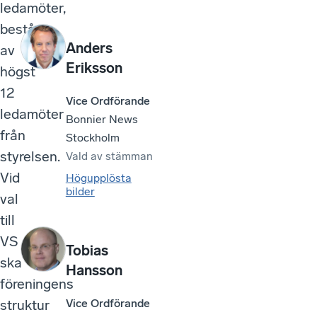
ledamöter,
bestå
Anders
av
Eriksson
högst
12
Vice Ordförande
ledamöter
Bonnier News
från
Stockholm
styrelsen.
Vald av
stämman
Vid
Högupplösta
bilder
val
till
VS
Tobias
ska
Hansson
föreningens
struktur
Vice Ordförande