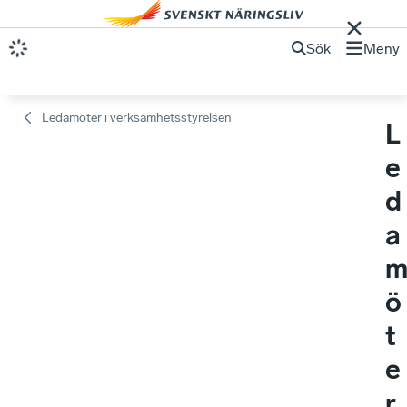
Sök
Meny
Ledamöter i verksamhetsstyrelsen
L
e
d
a
ö
t
e
r