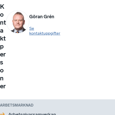
K
o
Göran Grén
nt
Se
a
kontaktuppgifter
kt
p
er
s
o
n
er
ARBETSMARKNAD
Arbetsgivarsamverkan