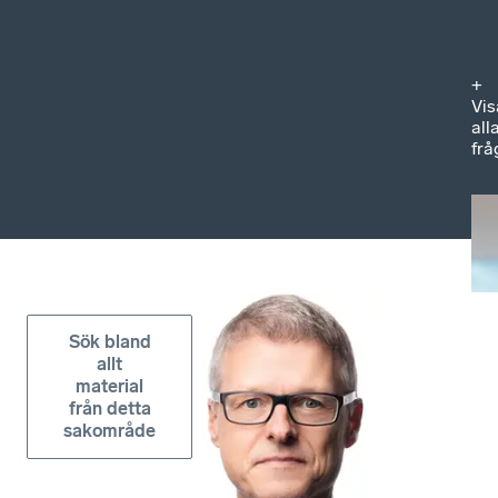
+
Vis
all
frå
Sök bland
allt
material
från detta
sakområde