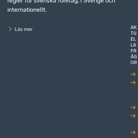
regler för svenska företag, i Sverige och
internationellt.
AK
Läs mer
TU
EL
LA
FR
ÅG
OR