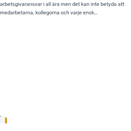
arbetsgivaransvar i all ära men det kan inte betyda att
medarbetarna, kollegorna och varje ensk...
VÅ
RA
SE
NA
ST
E
W
EB
BI
NA
RI
ER