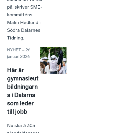
på, skriver SME-
kommitténs
Malin Hedlund i
Södra Dalarnes
Tidning.
NYHET
–
26
januari 2026
Här är
gymnasieut
bildningarn
a i Dalarna
som leder
till jobb
Nu ska 3 305