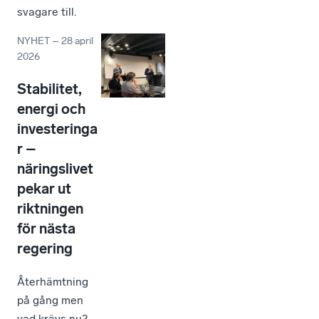
svagare till.
NYHET
–
28 april
2026
Stabilitet,
energi och
investeringa
r –
näringslivet
pekar ut
riktningen
för nästa
regering
Återhämtning
på gång men
vad krävs nu?