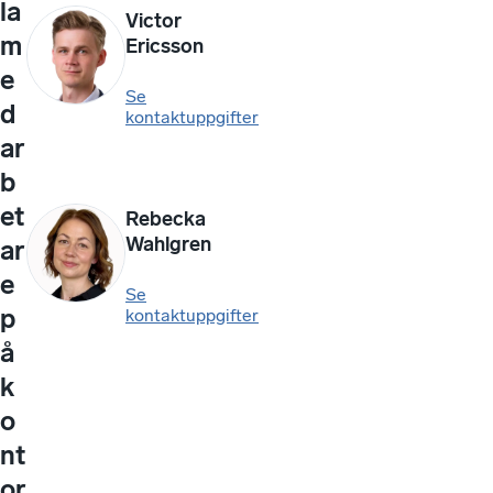
la
Victor
m
Ericsson
e
Se
d
kontaktuppgifter
ar
b
et
Rebecka
Wahlgren
ar
e
Se
p
kontaktuppgifter
å
k
o
nt
or