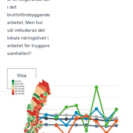
i det
brottsförebyggande
arbetet. Men hur
väl inkluderas det
lokala näringslivet i
arbetet för tryggare
samhällen?
Visa
fler