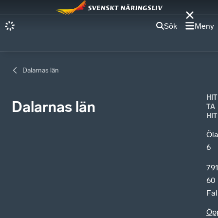
Sök
Meny
Dalarnas län
HIT
Dalarnas län
TA
HIT
Öl
6
79
60
Fa
Öp