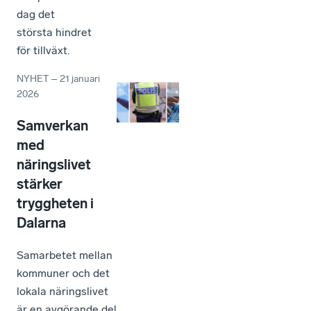
dag det
största hindret
för tillväxt.
NYHET
–
21 januari
2026
Samverkan
med
näringslivet
stärker
tryggheten i
Dalarna
Samarbetet mellan
kommuner och det
lokala näringslivet
är en avgörande del