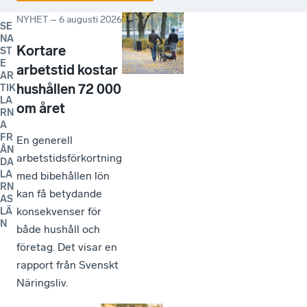
NYHET
–
6 augusti 2026
SE
NA
Kortare
ST
E
arbetstid kostar
AR
hushållen 72 000
TIK
LA
om året
RN
A
FR
En generell
ÅN
arbetstidsförkortning
DA
LA
med bibehållen lön
RN
kan få betydande
AS
konsekvenser för
LÄ
N
både hushåll och
företag. Det visar en
rapport från Svenskt
Näringsliv.