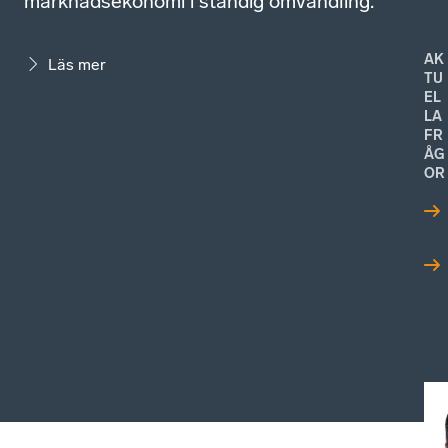
marknadsekonomi i ständig omvandling.
AK
Läs mer
TU
EL
LA
FR
ÅG
OR