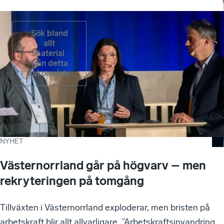
Sök bland
allt
material
från detta
sakområde
NYHET
Västernorrland går på högvarv – men
rekryteringen på tomgång
Tillväxten i Västernorrland exploderar, men bristen på
arbetskraft blir allt allvarligare. ”Arbetskraftsinvandring