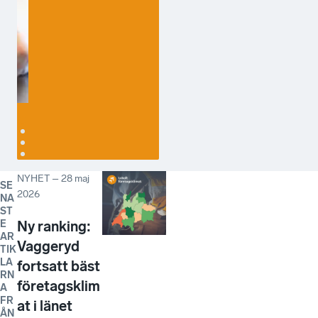
Läs intervjun
med Maria
Brandt, vd på
Qvalify
NYHET
–
28 maj
SE
2026
NA
ST
E
Ny ranking:
AR
Vaggeryd
TIK
LA
fortsatt bäst
RN
företagsklim
A
FR
at i länet
ÅN