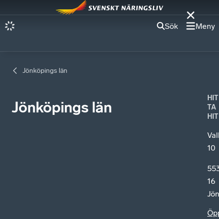
Sök
Meny
Jönköpings län
HIT
Jönköpings län
TA
HIT
Val
10
55
16
Jö
Öp