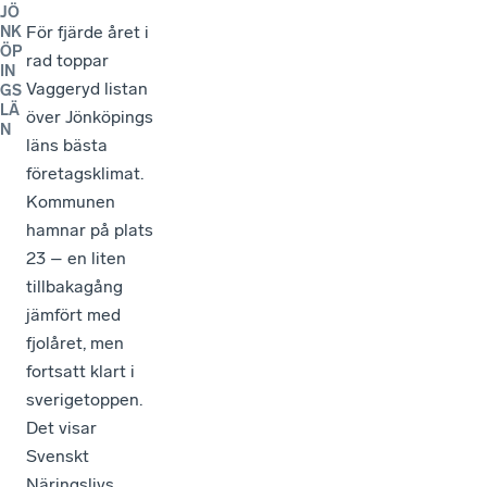
JÖ
För fjärde året i
NK
ÖP
rad toppar
IN
Vaggeryd listan
GS
LÄ
över Jönköpings
N
läns bästa
företagsklimat.
Kommunen
hamnar på plats
23 – en liten
tillbakagång
jämfört med
fjolåret, men
fortsatt klart i
sverigetoppen.
Det visar
Svenskt
Näringslivs