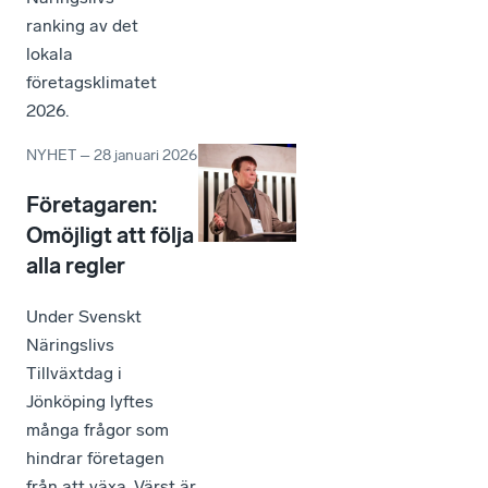
ranking av det
lokala
företagsklimatet
2026.
NYHET
–
28 januari 2026
Företagaren:
Omöjligt att följa
alla regler
Under Svenskt
Näringslivs
Tillväxtdag i
Jönköping lyftes
många frågor som
hindrar företagen
från att växa. Värst är