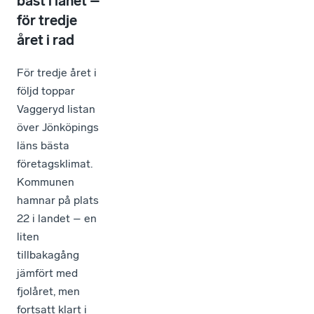
bäst i länet –
för tredje
året i rad
För tredje året i
följd toppar
Vaggeryd listan
över Jönköpings
läns bästa
företagsklimat.
Kommunen
hamnar på plats
22 i landet – en
liten
tillbakagång
jämfört med
fjolåret, men
fortsatt klart i