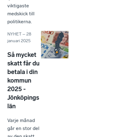
viktigaste
medskick till
politikerna.
NYHET
–
28
januari 2025
Så mycket
skatt får du
betala i din
kommun
2025 -
Jönköpings
län
Varje månad
går en stor del
av den skatt