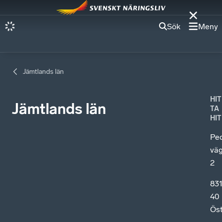
Sök
Meny
Jämtlands län
HIT
Jämtlands län
TA
HIT
Pe
vä
2
83
40
Ös