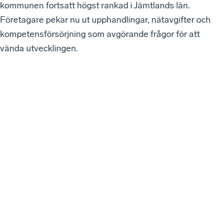
kommunen fortsatt högst rankad i Jämtlands län.
Företagare pekar nu ut upphandlingar, nätavgifter och
kompetensförsörjning som avgörande frågor för att
vända utvecklingen.
VÅ
RA
SE
NA
ST
E
W
EB
BI
NA
RI
ER