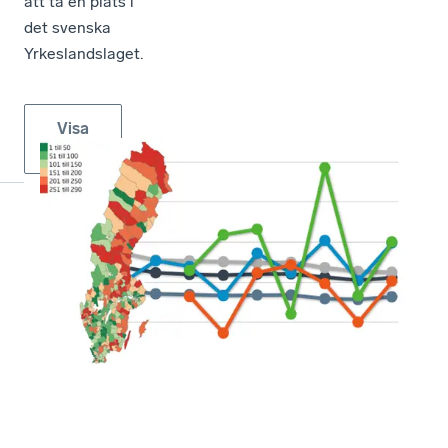
att ta en plats i
det svenska
Yrkeslandslaget.
Visa
fler
Så är företagsklimatet i Sveriges kommuner