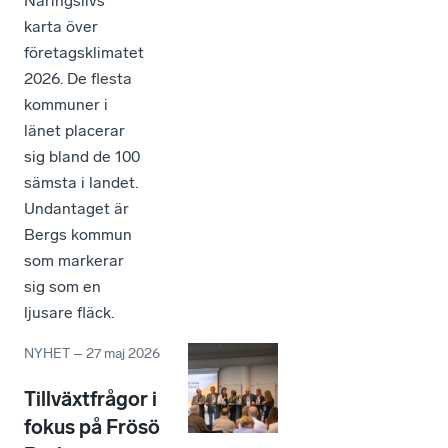
Näringslivs
karta över
företagsklimatet
2026. De flesta
kommuner i
länet placerar
sig bland de 100
sämsta i landet.
Undantaget är
Bergs kommun
som markerar
sig som en
ljusare fläck.
NYHET
–
27 maj 2026
Tillväxtfrågor i
fokus på Frösö