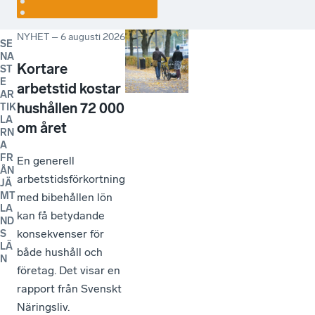
NYHET
–
6 augusti 2026
SE
NA
Kortare
ST
E
arbetstid kostar
AR
hushållen 72 000
TIK
LA
om året
RN
A
FR
En generell
ÅN
arbetstidsförkortning
JÄ
MT
med bibehållen lön
LA
kan få betydande
ND
konsekvenser för
S
LÄ
både hushåll och
N
företag. Det visar en
rapport från Svenskt
Näringsliv.