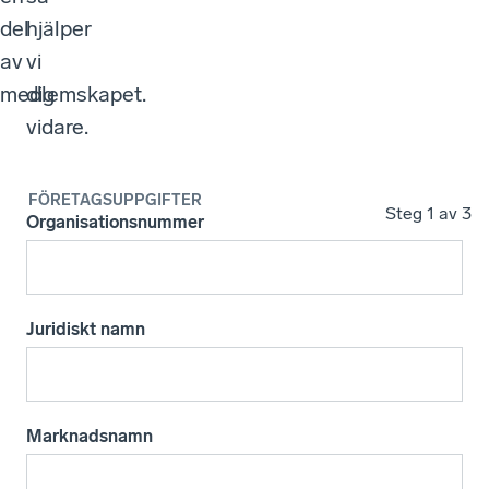
del
hjälper
av
vi
medlemskapet.
dig
vidare.
FÖRETAGSUPPGIFTER
Steg
1
av 3
Organisationsnummer
Juridiskt namn
Marknadsnamn