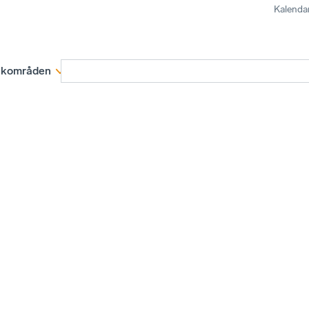
Kalenda
kområden
Medlemskap
Rapporter och remissva