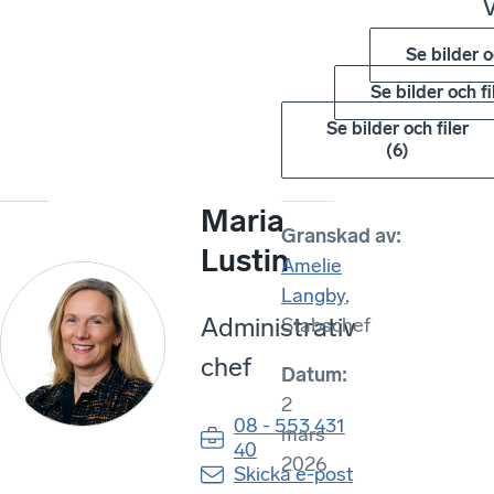
Se bilder o
Se bilder och fi
Se bilder och filer
(
6
)
Maria
Granskad av
:
Lustin
Amelie
Langby
,
Administrativ
Stabschef
chef
Datum
:
2
08 - 553 431
mars
40
2026
Skicka e-post