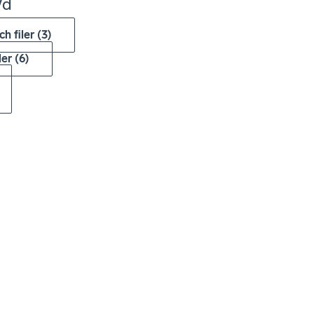
Vd
ch filer
(
3
)
ler
(
6
)