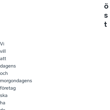
ö
s
t
Vi
vill
att
dagens
och
morgondagens
företag
ska
ha
de