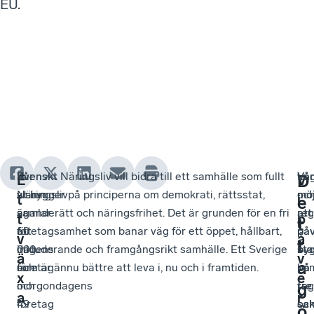
EU.
Svenskt
Vår
Svenskt Näringsliv vill bidra till ett samhälle som fullt
La
Vå
D
E
V
Näringsliv
vision
ut bygger på principerna om demokrati, rättsstat,
oc
möj
t
i
e
samlar
är
äganderätt och näringsfrihet. Det är grunden för en fri
reg
att
t
p
t
60
att
företagsamhet som banar väg för ett öppet, hållbart,
i
på
v
å
t
000
dagens
inkluderande och framgångsrikt samhälle. Ett Sverige
sta
by
ä
v
a
företag
och
som är ännu bättre att leva i, nu och i framtiden.
ko
på
x
e
och
morgondagens
reg
tre
g
a
r
49
företag
oc
sak
ö