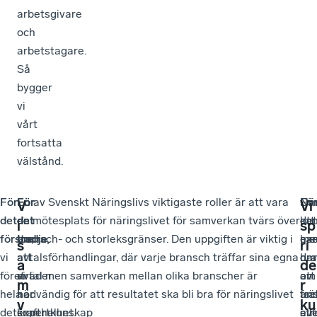
arbetsgivare
och
arbetstagare.
Så
bygger
vi
vårt
fortsatta
välstånd.
För
För
För
En av Svenskt Näringslivs viktigaste roller är att vara
Nä
För
O
V
Vi
det
det
det
en mötesplats för näringslivet för samverkan tvärs över
det
ka
ett
i
sp
första
andra
tredje
bransch- och storleksgränser. Den uppgiften är viktig i
,
,
,
han
ex
me
s
ri
vi
att
att
avtalsförhandlingar, där varje bransch träffar sina egna
om
ha
dr
a
de
företräder
vi
vi
avtal men samverkan mellan olika branscher är
att
om
av
m
r
hela
har
har
nödvändig för att resultatet ska bli bra för näringslivet
trä
ans
fac
v
ku
det
expertkunskap
kraft
som helhet.
avt
ell
str