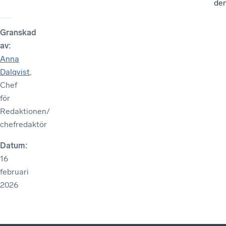
den
Granskad
av
:
Anna
Dalqvist
,
Chef
för
Redaktionen/
chefredaktör
Datum
:
16
februari
2026