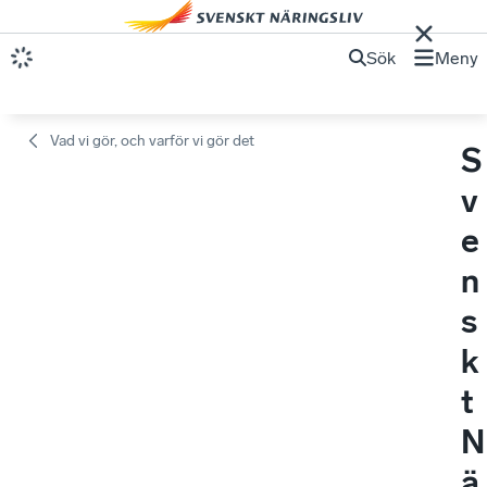
Sök
Meny
Vad vi gör, och varför vi gör det
S
v
e
n
s
k
t
N
ä