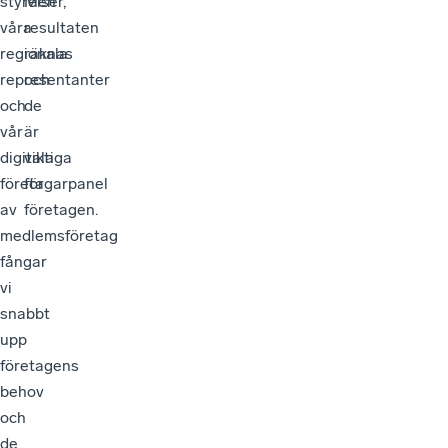
styrelser,
Men
våra
resultaten
regionala
räknas
representanter
och
och
de
vår
är
digitala
viktiga
företagarpanel
för
av
företagen.
medlemsföretag
fångar
vi
snabbt
upp
företagens
behov
och
de