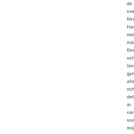
de
sv
för
Ha
mel
män
för
oc
län
gy
all
oc
det
är
när
so
möj