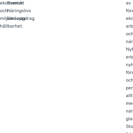
ekonomisk
Svenskt
av
och
Näringslivs
för
miljömässig
kärnuppdrag.
eko
hållbarhet.
ar
oc
när
Nyh
erb
nyh
för
oc
per
allt
me
när
gla
Sto