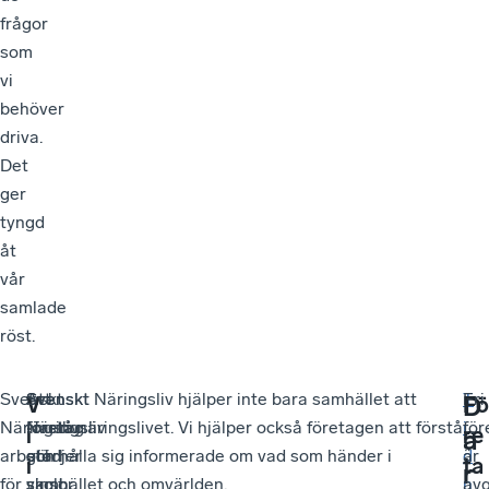
frågor
som
vi
behöver
driva.
Det
ger
tyngd
åt
vår
samlade
röst.
Svenskt
Att
Svenskt
Svenskt Näringsliv hjälper inte bara samhället att
T
Fri
D
V
Fö
Näringsliv
företag
Näringsliv
förstå näringslivet. Vi hjälper också företagen att förstå
i
fö
i
re
ä
arbetar
gör
stödjer
och hålla sig informerade om vad som händer i
d
är
i
ta
r
för
vinst
skolor
samhället och omvärlden.
n
av