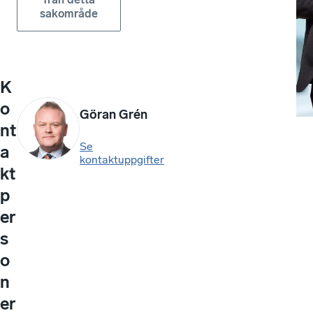
sakområde
K
o
Göran Grén
nt
Se
a
kontaktuppgifter
kt
p
er
s
o
n
er