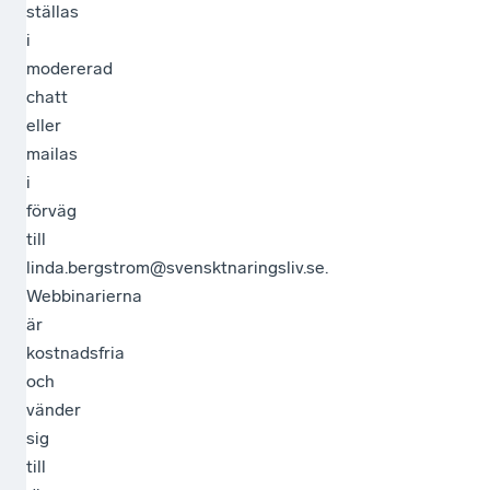
ställas
i
modererad
chatt
eller
mailas
i
förväg
till
linda.bergstrom@svensktnaringsliv.se.
Webbinarierna
är
kostnadsfria
och
vänder
sig
till