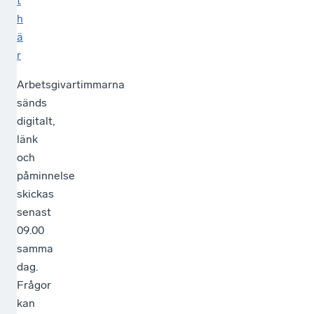
t
h
ä
r
Arbetsgivartimmarna
sänds
digitalt,
länk
och
påminnelse
skickas
senast
09.00
samma
dag.
Frågor
kan