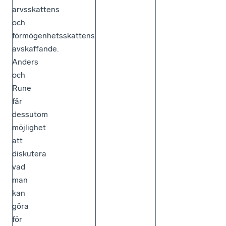
arvsskattens
och
förmögenhetsskattens
avskaffande.
Anders
och
Rune
får
dessutom
möjlighet
att
diskutera
vad
man
kan
göra
för