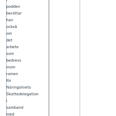
podden
berättar
han
också
om
det
arbete
som
bedrevs
inom
ramen
för
Näringslivets
Skattedelegation
i
samband
med