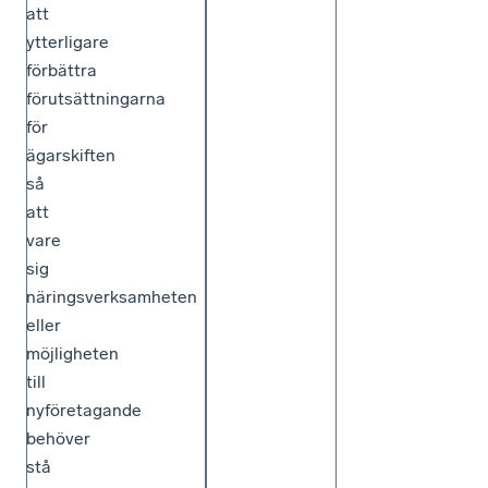
att
ytterligare
förbättra
förutsättningarna
för
ägarskiften
så
att
vare
sig
näringsverksamheten
eller
möjligheten
till
nyföretagande
behöver
stå