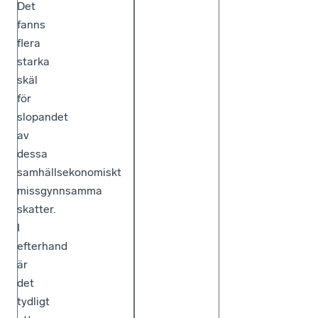
Det
fanns
flera
starka
skäl
för
slopandet
av
dessa
samhällsekonomiskt
missgynnsamma
skatter.
I
efterhand
är
det
tydligt