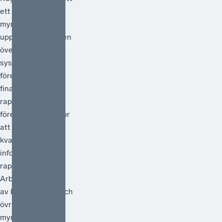
ett antal
myndigheter i
uppdrag att göra en
översyn av
systemet för
företagens
finansiella
rapportering och
föreslå åtgärder för
att förstärka
kvaliteten i den
information som
rapporteras.
Arbetet ska ledas
av Bolagsverket och
övriga deltagande
myndigheter är