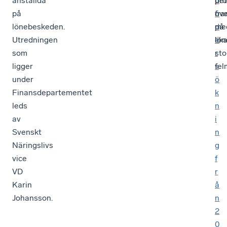
anställda
det
u
pro
på
fr
n
öve
lönebeskeden.
på
d
me
Utredningen
lön
e
lik
som
r
sto
ligger
s
fel
under
ö
Finansdepartementet
k
leds
n
av
i
Svenskt
n
Näringslivs
g
vice
f
VD
r
Karin
å
Johansson.
n
2
0