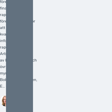
företagens
finansiella
rapportering och
föreslå åtgärder för
att förstärka
kvaliteten i den
information som
rapporteras.
Arbetet ska ledas
av Bolagsverket och
övriga deltagande
myndigheter är
Bokföringsnämnden,
E...
Sofia
Bildstein-
Hagberg