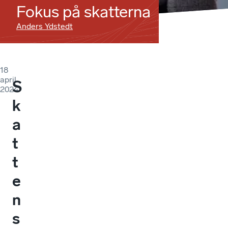
Fokus på skatterna
Anders Ydstedt
18
april
S
2024
k
a
t
t
e
n
s