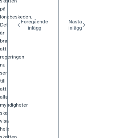
skatten
på
lönebeskeden.
Föregående
Nästa
Det
inlägg
inlägg
är
bra
att
regeringen
nu
ser
till
att
alla
myndigheter
ska
visa
hela
skatten