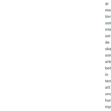
är
me
lön
so
int
ser
de
ska
so
arb
bet
in
ten
att
und
hur
my