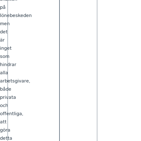
på
lönebeskeden
men
det
är
inget
som
hindrar
alla
arbetsgivare,
både
privata
och
offentliga,
att
göra
detta