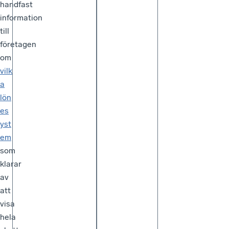
handfast
information
till
företagen
om
vilk
a
lön
es
yst
em
som
klarar
av
att
visa
hela