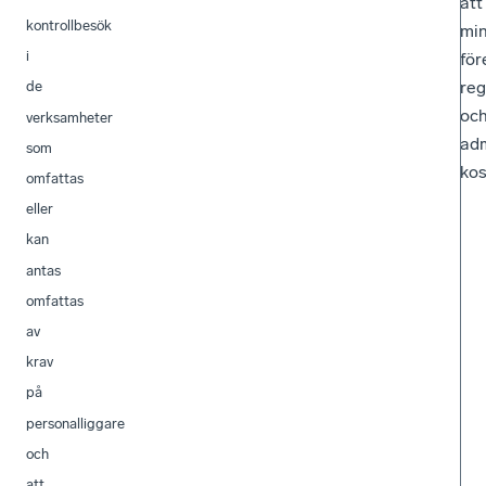
att
kontrollbesök
mi
i
för
reg
de
oc
verksamheter
adm
som
kos
omfattas
eller
kan
antas
omfattas
av
krav
på
personalliggare
och
att