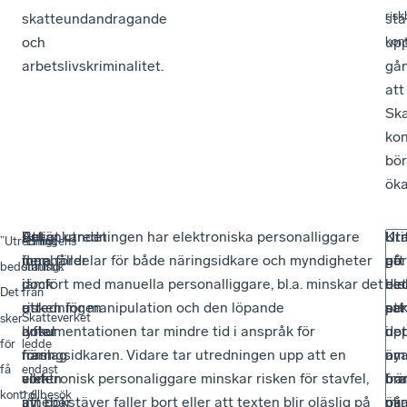
ris
skatteundandragande
stä
och
up
kont
arbetslivskriminalitet.
gå
att
Ska
kon
bör
öka
Att
Betänkandet
Enligt utredningen har elektroniska personalliggare
Ut
Kr
Uti
”Utredningens
”Enligt
man
innehåller
flera fördelar för både näringsidkare och myndigheter
gör
på
att
bedömning:
statistik
i
dock
jämfört med manuella personalliggare, bl.a. minskar det
be
ele
det
Det
från
utredningen
ett
risken för manipulation och den löpande
att
per
sa
sker
Skatteverket
lyfter
antal
dokumentationen tar mindre tid i anspråk för
det
i
upp
för
ledde
fram
förslag
näringsidkaren. Vidare tar utredningen upp att en
är
ny
om
få
endast
vikten
som
elektronisk personaliggare minskar risken för stavfel,
frä
br
om
kontrollbesök
1,6
av
innebär
att bokstäver faller bort eller att texten blir oläslig på
mi
öka
på