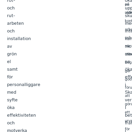
rot-
öka
på
en
och
up
indi
utö
rut-
sku
i
kont
arbeten
me
arb
och
int
och
installation
ka
av
mot
när
grön
me
utb
el
en
beg
samt
ök
ger
för
eff
god
personalliggare
i
föru
med
Ska
att
syfte
ver
gör
öka
I
ett
effektiviteten
be
urva
och
fra
för
motverka
i