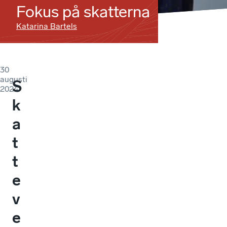
Fokus på skatterna
Katarina Bartels
30
augusti
S
2024
k
a
t
t
e
v
e