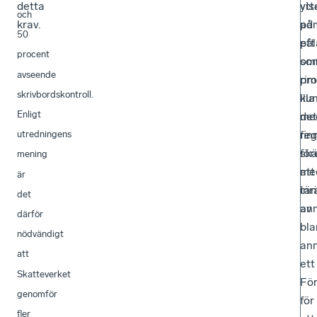
detta
ytt
vis
och
krav.
adm
på
50
på
ett
procent
so
om
avseende
ri
pr
skrivbordskontroll.
illa
ku
Enligt
me
det
reg
fin
utredningens
för
skä
mening
me
att
är
inr
tä
det
av
ann
därför
bla
nödvändigt
an
att
ett
Skatteverket
För
genomför
för
fler