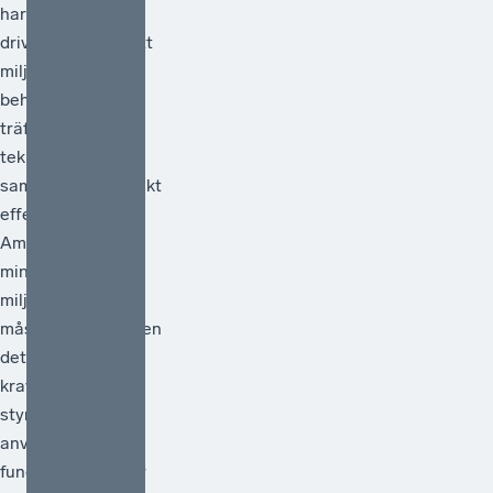
har under lång tid
drivit frågan om att
miljöpolitiken
behöver vara
träffsäker,
teknikneutral och
samhällsekonomiskt
effektiv.[1]
Ambitionen att
minska
miljöpåverkan
måste vara hög men
det måste också
kraven på att de
styrmedel som
används faktiskt
fungerar. Därför är