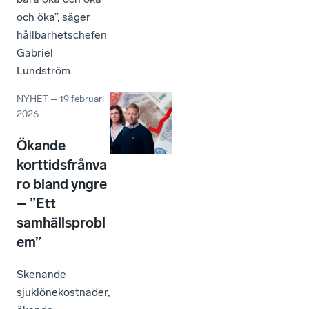
och öka”, säger
hållbarhetschefen
Gabriel
Lundström.
NYHET
–
19 februari
2026
Ökande
korttidsfrånva
ro bland yngre
– ”Ett
samhällsprobl
em”
Skenande
sjuklönekostnader,