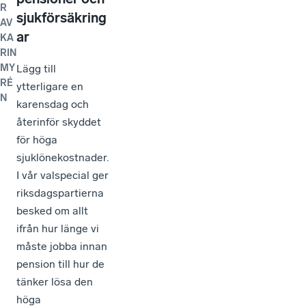
R
sjukförsäkring
AV
ar
KA
RIN
Lägg till
MY
RÉ
ytterligare en
N
karensdag och
återinför skyddet
för höga
sjuklönekostnader.
I vår valspecial ger
riksdagspartierna
besked om allt
ifrån hur länge vi
måste jobba innan
pension till hur de
tänker lösa den
höga