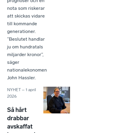
prognoser och en
nota som riskerar
att skickas vidare
till kommande
generationer.
”Beslutet handlar
ju om hundratals
miljarder kronor”,
säger
nationalekonomen
John Hassler.
NYHET
–
1 april
2026
Så hårt
drabbar
avskaffat