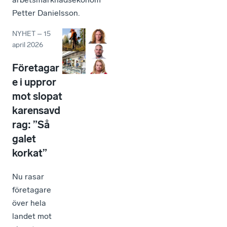
Petter Danielsson.
NYHET
–
15
april 2026
Företagar
e i uppror
mot slopat
karensavd
rag: ”Så
galet
korkat”
Nu rasar
företagare
över hela
landet mot