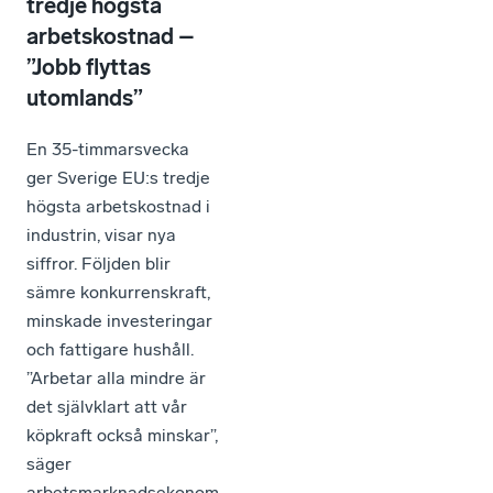
tredje högsta
arbetskostnad –
”Jobb flyttas
utomlands”
En 35-timmarsvecka
ger Sverige EU:s tredje
högsta arbetskostnad i
industrin, visar nya
siffror. Följden blir
sämre konkurrenskraft,
minskade investeringar
och fattigare hushåll.
”Arbetar alla mindre är
det självklart att vår
köpkraft också minskar”,
säger
arbetsmarknadsekonom