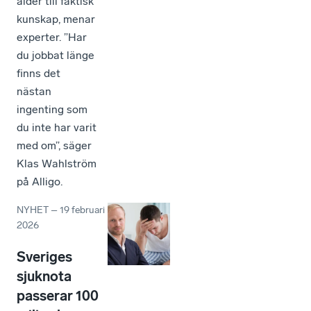
ålder till faktisk
kunskap, menar
experter. ”Har
du jobbat länge
finns det
nästan
ingenting som
du inte har varit
med om”, säger
Klas Wahlström
på Alligo.
NYHET
–
19 februari
2026
Sveriges
sjuknota
passerar 100