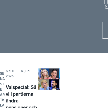
NYHET
–
16 juni
SE
2026
NA
ST
Valspecial: Så
E
vill partierna
AR
ändra
TK
LA
pensioner och