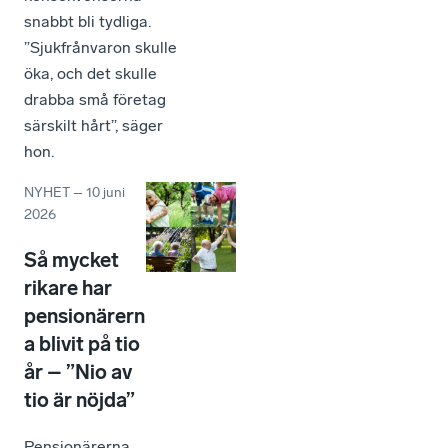
snabbt bli tydliga.
”Sjukfrånvaron skulle
öka, och det skulle
drabba små företag
särskilt hårt”, säger
hon.
NYHET
–
10 juni
2026
Så mycket
rikare har
pensionärern
a blivit på tio
år – ”Nio av
tio är nöjda”
Pensionärerna