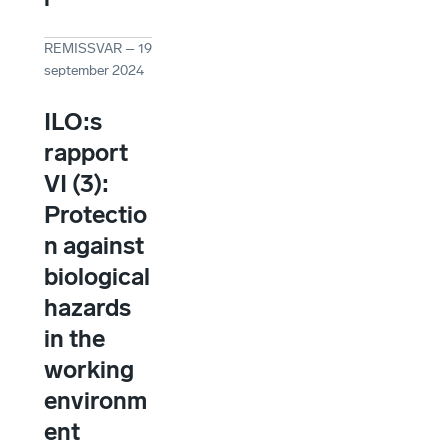
REMISSVAR
–
19
september 2024
ILO:s
rapport
VI (3):
Protectio
n against
biological
hazards
in the
working
environm
ent