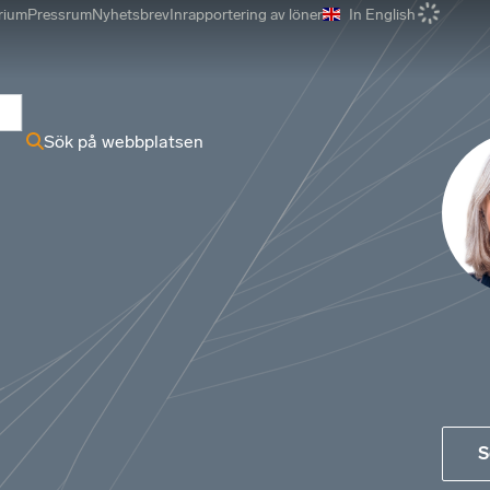
rium
Pressrum
Nyhetsbrev
Inrapportering av löner
In English
r
Sök på webbplatsen
S