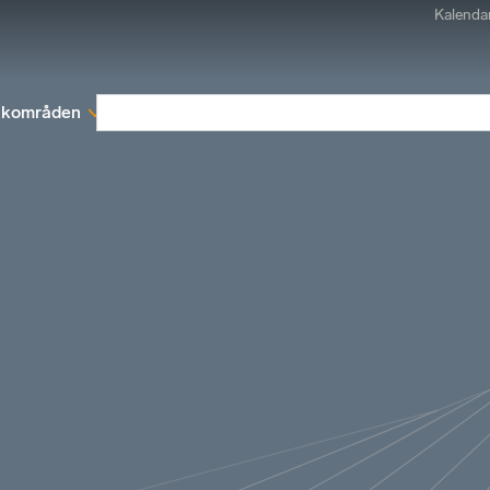
Kalenda
kområden
Medlemskap
Rapporter och remissva