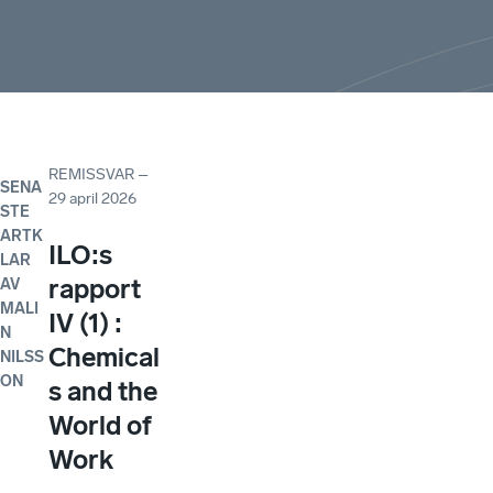
REMISSVAR
–
SENA
29 april 2026
STE
ARTK
ILO:s
LAR
rapport
AV
MALI
IV (1) :
N
Chemical
NILSS
ON
s and the
World of
Work