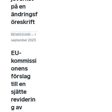
på en
ändringsf
öreskrift
REMISSVAR
–
1
september 2025
EU-
kommissi
onens
förslag
till en
sjätte
reviderin
g av