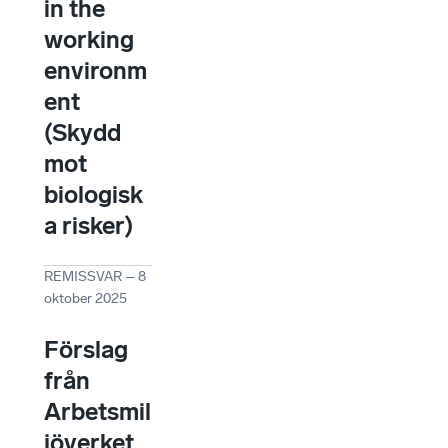
in the
working
environm
ent
(Skydd
mot
biologisk
a risker)
REMISSVAR
–
8
oktober 2025
Förslag
från
Arbetsmil
jöverket