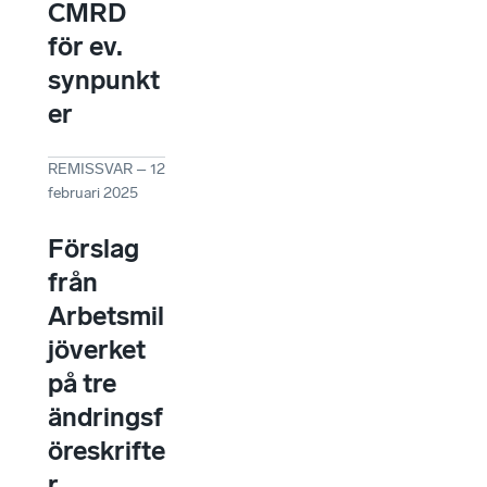
CMRD
för ev.
synpunkt
er
REMISSVAR
–
12
februari 2025
Förslag
från
Arbetsmil
jöverket
på tre
ändringsf
öreskrifte
r