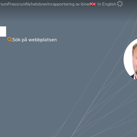
rium
Pressrum
Nyhetsbrev
Inrapportering av löner
In English
r
Sök på webbplatsen