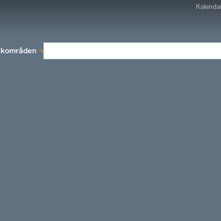
Kalenda
kområden
Medlemskap
Rapporter och remissva