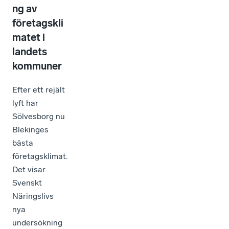
ng av
företagskli
matet i
landets
kommuner
Efter ett rejält
lyft har
Sölvesborg nu
Blekinges
bästa
företagsklimat.
Det visar
Svenskt
Näringslivs
nya
undersökning