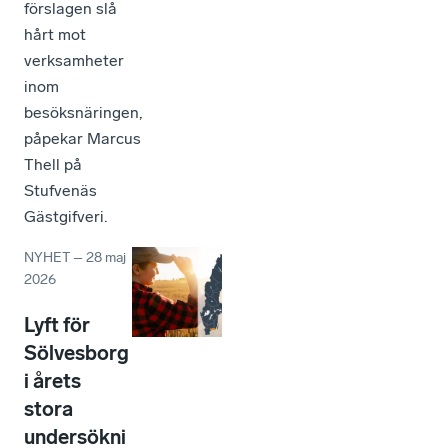
förslagen slå
hårt mot
verksamheter
inom
besöksnäringen,
påpekar Marcus
Thell på
Stufvenäs
Gästgifveri.
NYHET
–
28 maj
2026
Lyft för
Sölvesborg
i årets
stora
undersökni