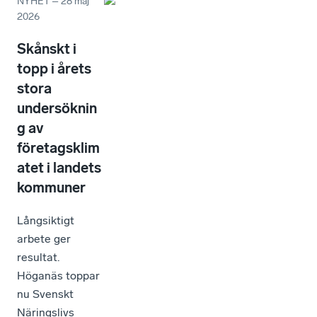
NYHET
–
28 maj
2026
Skånskt i
topp i årets
stora
undersöknin
g av
företagsklim
atet i landets
kommuner
Långsiktigt
arbete ger
resultat.
Höganäs toppar
nu Svenskt
Näringslivs