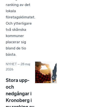
ranking av det
lokala
företagsklimatet.
Och ytterligare
två skånska
kommuner
placerar sig
bland de tio
bästa.
NYHET
–
28 maj
2026
Stora upp-
och
nedgångar i
Kronoberg i
ny ranking av