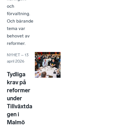
och
förvaltning.
Och bärande
tema var
behovet av
reformer.
NYHET
–
13
april 2026
Tydliga
krav på
reformer
under
Tillväxtda
gen i
Malmö