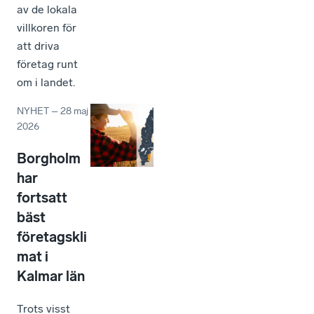
av de lokala
villkoren för
att driva
företag runt
om i landet.
NYHET
–
28 maj
2026
Borgholm
har
fortsatt
bäst
företagskli
mat i
Kalmar län
Trots visst