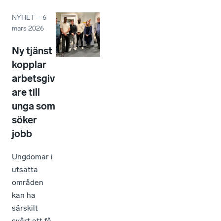
NYHET
–
6
mars 2026
Ny tjänst
kopplar
arbetsgiv
are till
unga som
söker
jobb
Ungdomar i
utsatta
områden
kan ha
särskilt
svårt att få