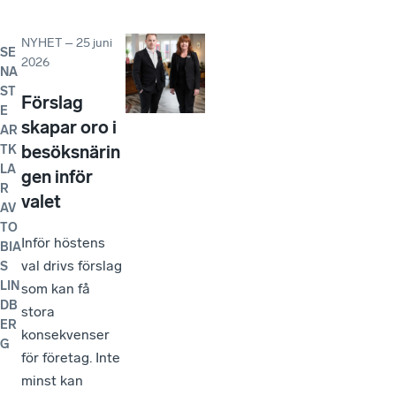
NYHET
–
25 juni
SE
2026
NA
ST
Förslag
E
skapar oro i
AR
besöksnärin
TK
LA
gen inför
R
valet
AV
TO
Inför höstens
BIA
val drivs förslag
S
LIN
som kan få
DB
stora
ER
konsekvenser
G
för företag. Inte
minst kan