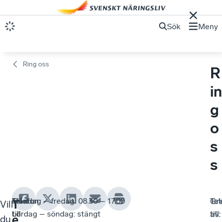
Sök
Meny
Ring oss
R
in
g
o
s
s
Telefon
Måndag – fredag: 08.30 – 17.00
Te
Te
Gr
T
Vill
till
Lördag – söndag: stängt
till
till
av
:
e
du