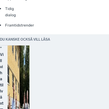
Tidig
dialog
Framtidstrender
DU KANSKE OCKSÅ VILL LÄSA
”
Vi
ll
vi
h
a
til
lv
ä
xt