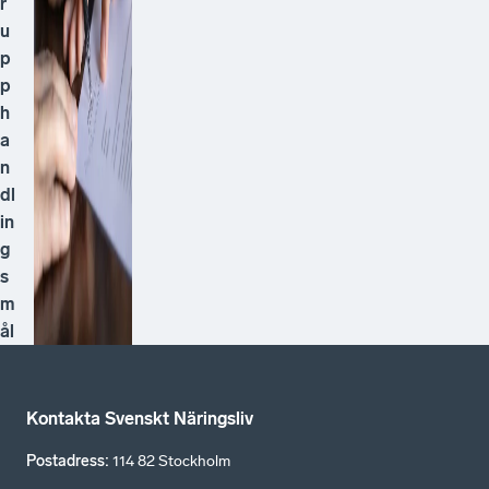
r
u
p
p
h
a
n
dl
in
g
s
m
ål
Kontakta Svenskt Näringsliv
Postadress
:
114 82 Stockholm