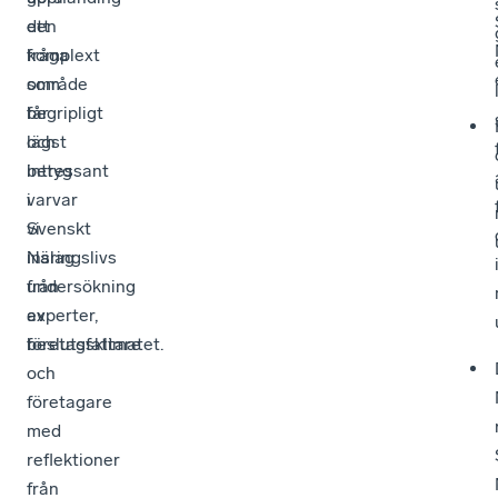
den
ett
fråga
komplext
som
område
får
begripligt
lägst
och
betyg
intressant
i
varvar
Svenskt
vi
Näringslivs
inslag
undersökning
från
av
experter,
företagsklimatet.
beslutsfattare
och
företagare
med
reflektioner
från