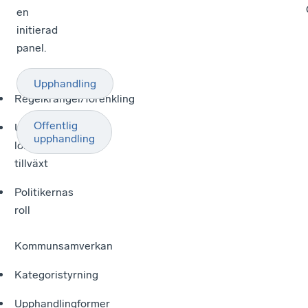
en
initierad
panel.
Upphandling
Regelkrångel/förenkling
Offentlig
Uppmuntra
upphandling
lokal/regional
tillväxt
Politikernas
roll
Kommunsamverkan
Kategoristyrning
Upphandlingformer