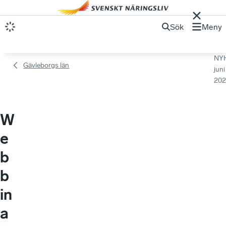
Sök
Meny
NY
Gävleborgs län
juni
202
W
e
b
b
in
a