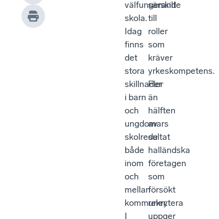
välfungerande
särskilt
skola.
till
Idag
roller
finns
som
det
kräver
stora
yrkeskompetens.
skillnader
Fler
i barn
än
och
hälften
ungdomars
av
skolresultat
de
både
halländska
inom
företagen
och
som
mellan
försökt
kommuner.
rekrytera
I
uppger