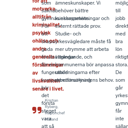
för att
som
ämneskunskaper. Vi
möjli
motverka
saknar
behöver bättre
till
alltifrån
gymnasiekompetens.
kunskapsmätningar och
jobb
kriminalitet,
För
externt rättade prov.
direk
psykisk
att
Studie- och
med
ohälsa och
skapa
yrkesvägledare måste få
bra
andra
goda
mer utrymme att arbeta
lön
generella
förutsättningar
vägledande, och
riktig
för en
kommunerna bör anpassa
stora
försämringar
fungerande
utbildningarna efter
De
av
kompetensförsörjning
arbetsmarknadens behov.
som
livskvaliten
bör
går
senare i livet.
det
yrke
Kristian
första
gymn
Ryberg
,
steget
får
Regionchef
vara
inte
Halland
att så
sälla