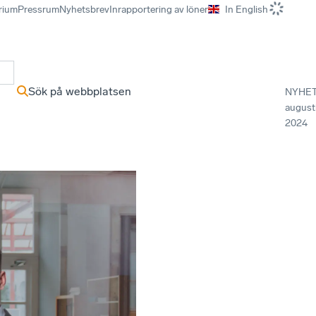
rium
Pressrum
Nyhetsbrev
Inrapportering av löner
In English
r
Sök på webbplatsen
NYHE
august
2024