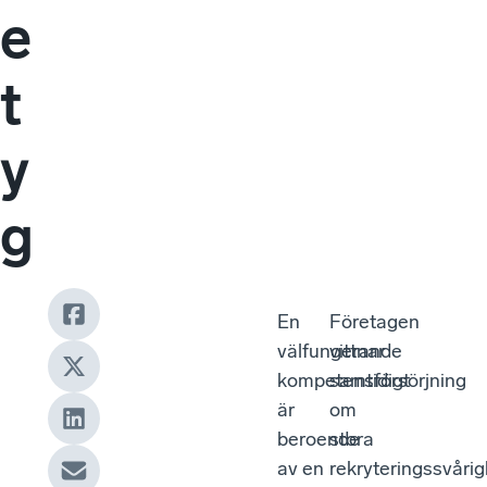
e
t
y
g
En
Företagen
välfungerande
vittnar
kompetensförsörjning
samtidigt
är
om
beroende
stora
av en
rekryteringssvårig