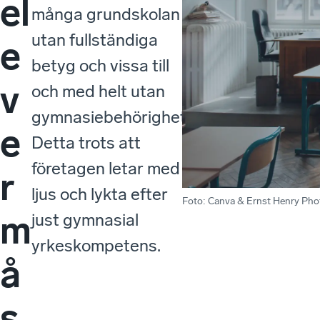
el
många grundskolan
utan fullständiga
e
betyg och vissa till
v
och med helt utan
gymnasiebehörighet.
e
Detta trots att
företagen letar med
r
ljus och lykta efter
Foto
:
Canva & Ernst Henry Ph
m
just gymnasial
yrkeskompetens.
å
s