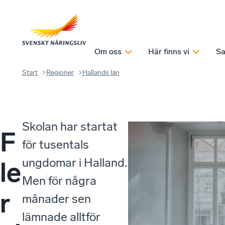
Om oss
Här finns vi
Sa
Start
Regioner
Hallands län
Skolan har startat
F
för tusentals
ungdomar i Halland.
le
Men för några
r
månader sen
lämnade alltför