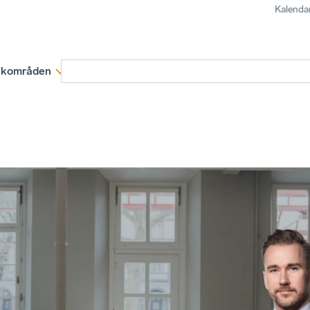
Kalenda
kområden
Medlemskap
Rapporter och remissva