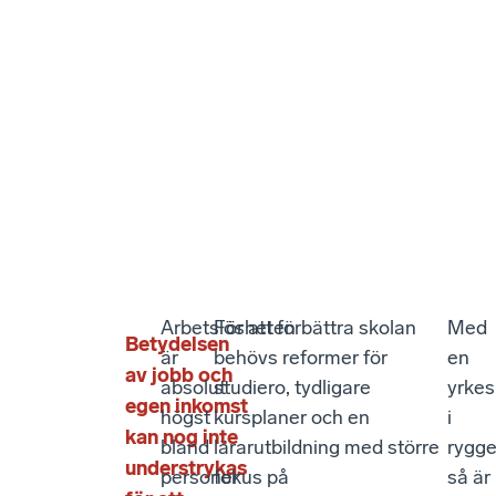
Arbetslösheten
För att förbättra skolan
Med
Betydelsen
är
behövs reformer för
en
av jobb och
absolut
studiero, tydligare
yrke
egen inkomst
högst
kursplaner och en
i
kan nog inte
bland
lärarutbildning med större
rygg
understrykas
personer
fokus på
så är