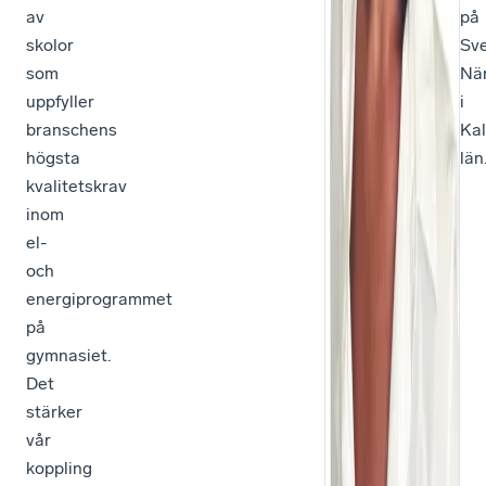
av
på
skolor
Sv
som
När
uppfyller
i
branschens
Ka
högsta
län
kvalitetskrav
inom
el-
och
energiprogrammet
på
gymnasiet.
Det
stärker
vår
koppling