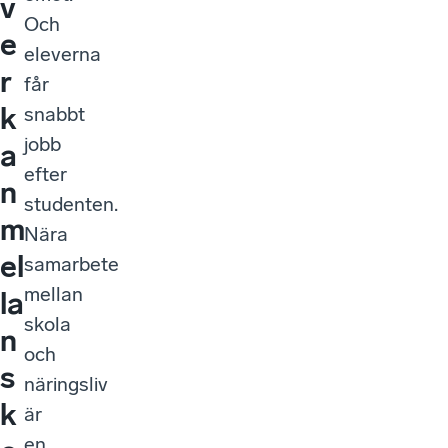
v
Och
e
eleverna
r
får
k
snabbt
jobb
a
efter
n
studenten.
m
Nära
el
samarbete
mellan
la
skola
n
och
s
näringsliv
k
är
en