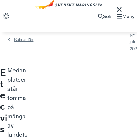
Sök
Meny
NY
Kalmar län
juli
202
Medan
E
platser
t
står
e
tomma
c
på
vi
många
av
s
landets