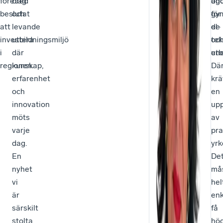
företag
bred
an
ög
beslutat
och
gy
för
att
levande
el-
de
investera
utbildningsmiljö
oc
tek
i
där
ene
utb
regionen.
kunskap,
Där
erfarenhet
krä
och
en
innovation
upp
möts
av
varje
pra
dag.
yrk
En
De
nyhet
må
vi
hel
är
enk
särskilt
få
stolta
hö