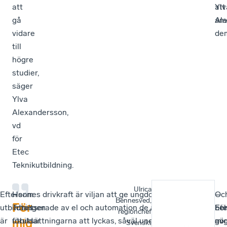
att
Ylv
att
gå
Ale
an
vidare
de
till
högre
studier,
säger
Ylva
Alexandersson,
vd
för
Etec
Teknikutbildning.
Ulrica
Eftersom
–
Hennes drivkraft är viljan att ge ungdomar som är
–
Oc
–
Bennesved,
För
utbildningen
Totalt
intresserade av el och automation de allra bästa
Fö
be
Et
regionchef
är
utbildar
förutsättningarna att lyckas, såväl under utbildningen
mi
av
gör
mig
Svenskt