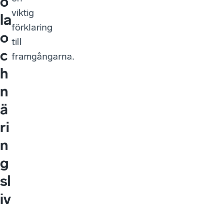
o
viktig
la
förklaring
o
till
c
framgångarna.
h
n
ä
ri
n
g
sl
iv