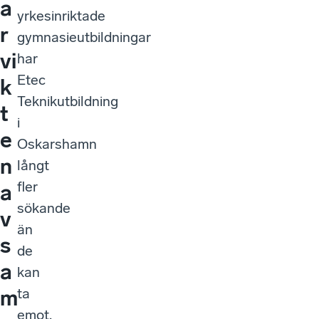
a
yrkesinriktade
r
gymnasieutbildningar
vi
har
Etec
k
Teknikutbildning
t
i
e
Oskarshamn
n
långt
fler
a
sökande
v
än
s
de
a
kan
ta
m
emot.