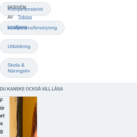
SKRIVEN
Kompetensbrist
Tobias
AV
Lindberg
Kompetensförsörjning
Utbildning
Skola &
Näringsliv
DU KANSKE OCKSÅ VILL LÄSA
F
ör
et
a
g