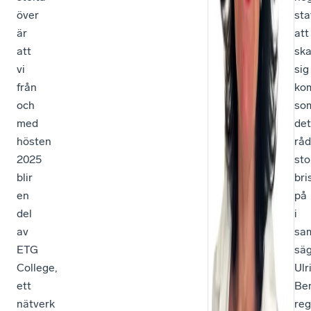
över
sta
är
att
att
ska
vi
sig
från
ko
och
so
med
det
hösten
råd
2025
sto
blir
bri
en
på
del
i
av
sam
ETG
sä
College,
Ulr
ett
Be
nätverk
reg