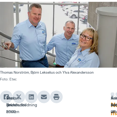
Thomas Norström, Björn Lekselius och Ylva Alexandersson
Foto
:
Etec
Etec
–
Skolan
–
Årl
Sam
N
Teknikutbildning
Under
grundades
Att
an
Et
i
hösten
2002
vi
28
utb
m