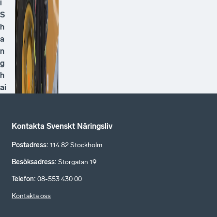
i
S
h
a
n
g
h
ai
Kontakta Svenskt Näringsliv
Postadress
:
114 82 Stockholm
Besöksadress
:
Storgatan 19
Telefon
:
08-553 430 00
Kontakta oss