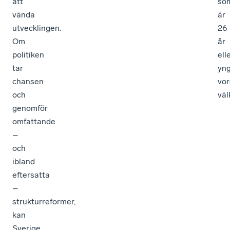
att
so
vända
är
utvecklingen.
26
Om
år
politiken
ell
tar
yn
chansen
vor
och
vä
genomför
omfattande
–
och
ibland
eftersatta
–
strukturreformer,
kan
Sverige