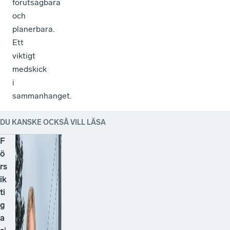
förutsägbara
och
planerbara.
Ett
viktigt
medskick
i
sammanhanget.
DU KANSKE OCKSÅ VILL LÄSA
F
ö
rs
ik
ti
g
a