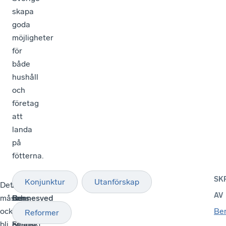
skapa
goda
möjligheter
för
både
hushåll
och
företag
att
landa
på
fötterna.
SK
Konjunktur
Utanförskap
Det
Politiker
Det
Ulrica
AV
måste
och
finns
Bennesved
också
politiska
en
Regionchef
Be
Reformer
bli
beslut
enorm
Svenskt