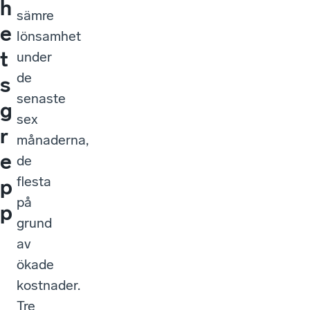
h
sämre
e
lönsamhet
t
under
de
s
senaste
g
sex
r
månaderna,
e
de
flesta
p
på
p
grund
av
ökade
kostnader.
Tre