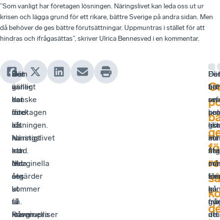
”Som vanligt har företagen lösningen. Näringslivet kan leda oss ut ur
krisen och lägga grund för ett rikare, bättre Sverige på andra sidan. Men
då behöver de ges bättre förutsättningar. Uppmuntras i stället för att
hindras och ifrågasättas”, skriver Ulrica Bennesved i en kommentar.
Det
Här
Som
De
De
Fö
O
är
gäller
vanligt
fin
be
att
kanske
det
har
en
ref
sv
po
inte
dock
företagen
hel
so
pro
b
så
att
lösningen.
lis
gör
sk
g
konstigt
ha
Näringslivet
me
att
ku
fö
att
mod.
kan
åtg
fler
stä
r
det
Marginella
leda
so
mä
må
s
ser
åtgärder
oss
sku
ka
för
ut
kommer
ut
ku
gå
ha
k
så.
få
ur
gö
frå
möj
d
Råvarupriser
marginella
krisen
de
uta
att