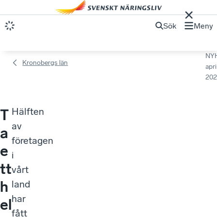
Sök
Meny
NY
Kronobergs län
apri
202
Hälften
T
av
a
företagen
e
i
tt
vårt
h
land
har
el
fått