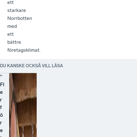
ett
starkare
Norrbotten
med
ett
bättre
företagsklimat.
DU KANSKE OCKSÅ VILL LÄSA
”
Fl
e
r
f
ö
r
e