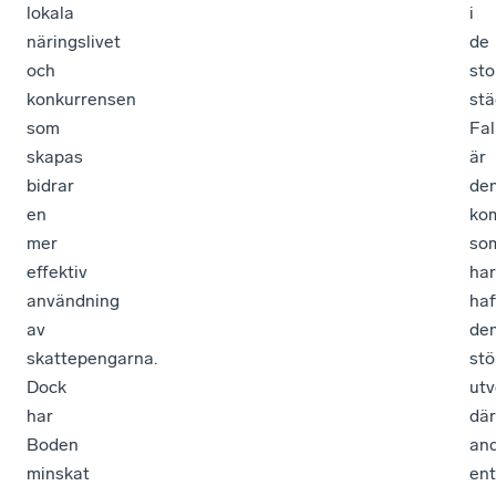
lokala
i
näringslivet
de
och
sto
konkurrensen
stä
som
Fa
skapas
är
bidrar
de
en
ko
mer
so
effektiv
har
användning
haf
av
de
skattepengarna.
stö
Dock
utv
har
där
Boden
an
minskat
en