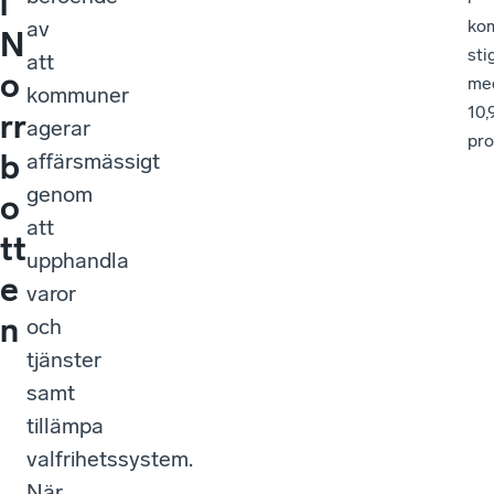
i
av
ko
N
sti
att
o
me
kommuner
10,
rr
agerar
pro
b
affärsmässigt
genom
o
att
tt
upphandla
e
varor
n
och
tjänster
samt
tillämpa
valfrihetssystem.
När