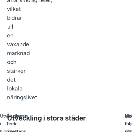
affärsmöjligheter,
vilket
bidrar
till
en
växande
marknad
och
stärker
det
lokala
näringslivet.
Utvecklingen
I
Älvsbyn
Ne
Me
Vid
Utveckling i stora städer
i
fem
hade
föl
”st
en
Norrbottens
av
även
utv
stä
jäm