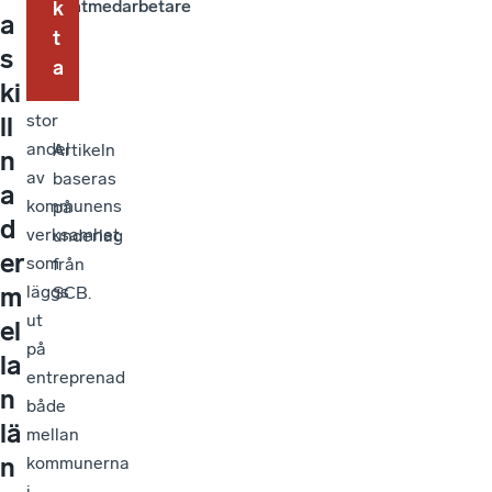
sig
studentmedarbetare
k
a
åt
t
s
i
a
ki
hur
stor
ll
andel
Artikeln
n
av
baseras
a
kommunens
på
d
verksamhet
underlag
er
som
från
m
läggs
SCB.
ut
el
på
la
entreprenad
n
både
lä
mellan
n
kommunerna
i