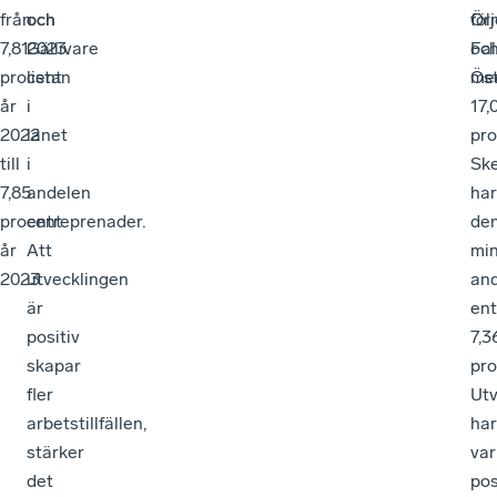
från
och
och
Örn
föl
7,81
Gällivare
2023.
oc
Fa
procent
listan
Öst
me
år
i
17,
2022
länet
pro
till
i
Ske
7,85
andelen
har
procent
entreprenader.
de
år
Att
mi
2023.
utvecklingen
an
är
ent
positiv
7,3
skapar
pro
fler
Utv
arbetstillfällen,
har
stärker
var
det
pos