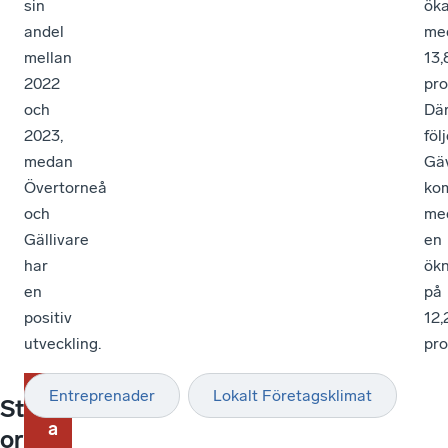
sin
öka
andel
me
mellan
13,
2022
pro
och
Där
2023,
föl
medan
Gä
Övertorneå
ko
och
me
Gällivare
en
har
ökn
en
på
positiv
12,
utveckling.
pro
Entreprenader
Lokalt Företagsklimat
F
Det
Ida
St
skiljer
Frisch,
a
or