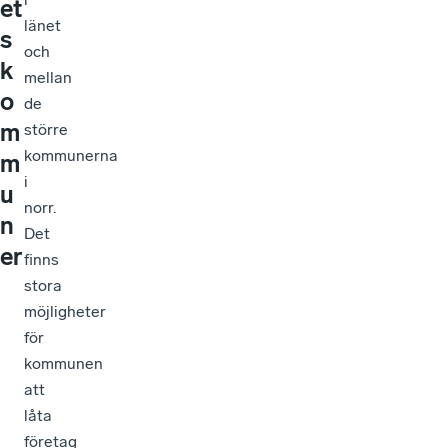
et
länet
s
och
k
mellan
o
de
m
större
kommunerna
m
i
u
norr.
n
Det
er
finns
stora
möjligheter
för
kommunen
att
låta
företag