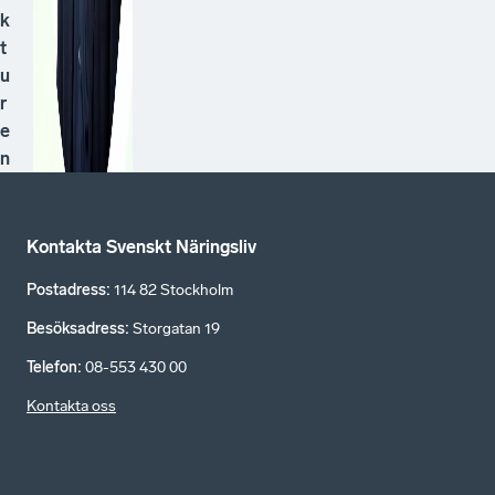
k
t
u
r
e
n
Kontakta Svenskt Näringsliv
Postadress
:
114 82 Stockholm
Besöksadress
:
Storgatan 19
Telefon
:
08-553 430 00
Kontakta oss