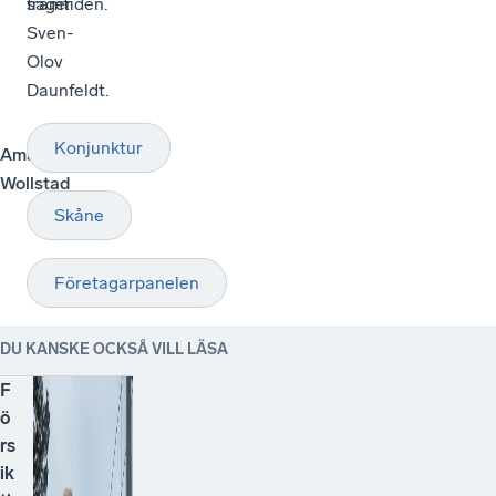
framtiden.
säger
Sven-
Olov
Daunfeldt.
Konjunktur
Amanda
Wollstad
Skåne
Företagarpanelen
DU KANSKE OCKSÅ VILL LÄSA
F
ö
rs
ik