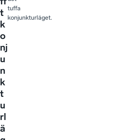
ff
tuffa
t
konjunkturläget.
k
o
nj
u
n
k
t
u
rl
ä
g