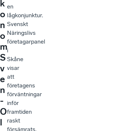
k
en
o
lågkonjunktur.
n
Svenskt
Näringslivs
o
företagarpanel
m
i
S
Skåne
v
visar
att
e
företagens
n
förväntningar
-
inför
O
framtiden
raskt
l
försämrats.