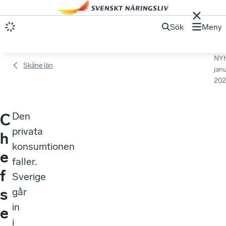
Sök
Meny
NY
Skåne län
janu
202
Den
C
privata
h
konsumtionen
e
faller.
f
Sverige
s
går
in
e
i