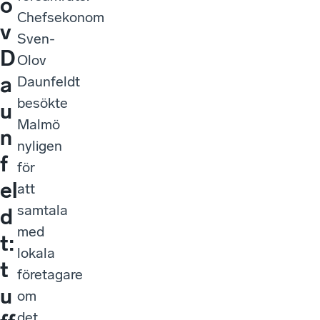
o
Chefsekonom
v
Sven-
D
Olov
a
Daunfeldt
besökte
u
Malmö
n
nyligen
f
för
el
att
samtala
d
med
t:
lokala
t
företagare
u
om
det