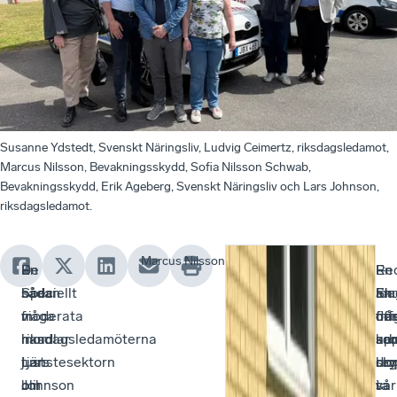
Susanne Ydstedt, Svenskt Näringsliv, Ludvig Ceimertz, riksdagsledamot,
Marcus Nilsson, Bevakningsskydd, Sofia Nilsson Schwab,
Bevakningsskydd, Erik Ageberg, Svenskt Näringsliv och Lars Johnson,
riksdagsledamot.
Marcus Nilsson
De
En
–
Re
–
En
–
båda
sådan
Speciellt
ida
Sku
an
En
moderata
fråga
vi
fin
de
frå
off
riksdagsledamöterna
handlar
inom
arb
ka
so
up
Lars
just
tjänstesektorn
reg
slo
dry
bo
Johnson
om
blir
i
så
var
ta