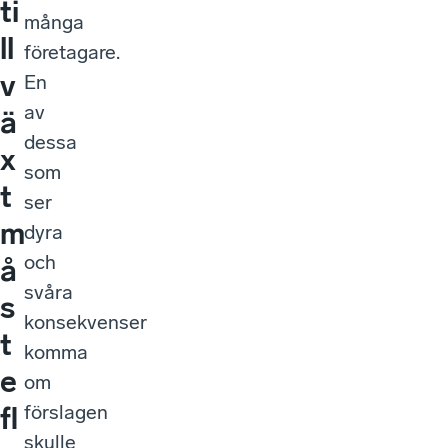
ti
många
ll
företagare.
v
En
av
ä
dessa
x
som
t
ser
m
dyra
och
å
svåra
s
konsekvenser
t
komma
e
om
förslagen
fl
skulle