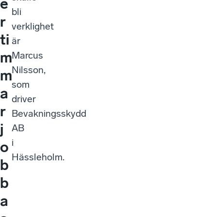
e
bli
r
verklighet
ti
är
m
Marcus
Nilsson,
m
som
a
driver
r
Bevakningsskydd
j
AB
i
o
Hässleholm.
b
b
a