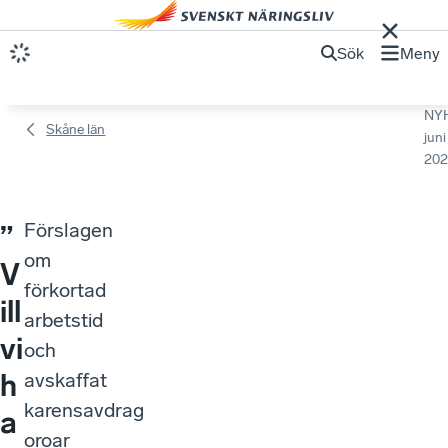
Sök
Meny
NY
Skåne län
juni
202
Förslagen
”
om
V
förkortad
ill
arbetstid
vi
och
h
avskaffat
karensavdrag
a
oroar