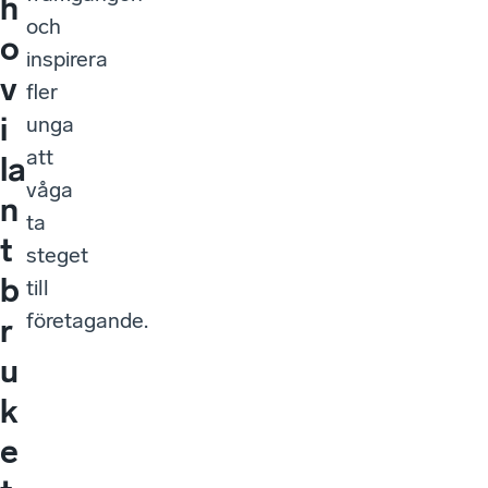
h
och
o
inspirera
v
fler
i
unga
att
la
våga
n
ta
t
steget
b
till
företagande.
r
u
k
e