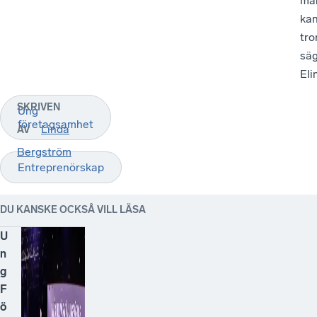
ma
ka
tror
sä
Elin
SKRIVEN
Ung
företagsamhet
Linda
AV
Bergström
Entreprenörskap
DU KANSKE OCKSÅ VILL LÄSA
U
n
g
F
ö