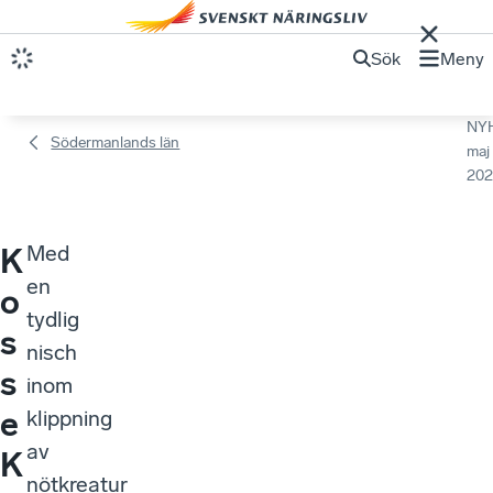
Sök
Meny
NY
Södermanlands län
maj
202
Med
K
en
o
tydlig
s
nisch
s
inom
e
klippning
av
K
nötkreatur