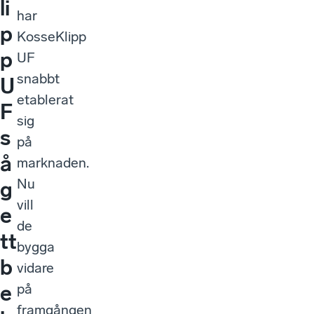
li
har
p
KosseKlipp
p
UF
snabbt
U
etablerat
F
sig
s
på
å
marknaden.
Nu
g
vill
e
de
tt
bygga
b
vidare
på
e
framgången