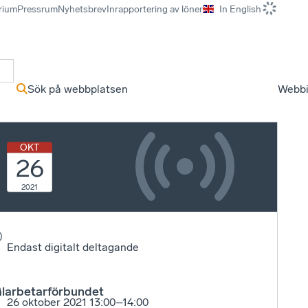
rium
Pressrum
Nyhetsbrev
Inrapportering av löner
In English
r
Sök på webbplatsen
Webbi
OKT
26
r
2021
Endast digitalt deltagande
arbetarförbundet
26 oktober 2021 13:00–14:00