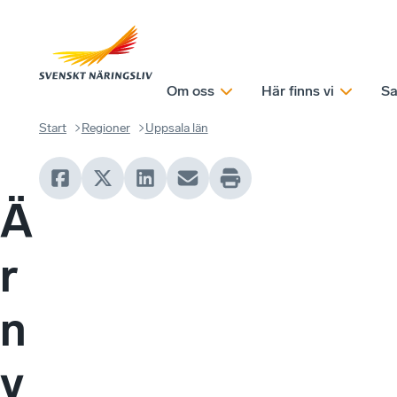
Om oss
Här finns vi
Sa
Start
Regioner
Uppsala län
Ä
r
n
y