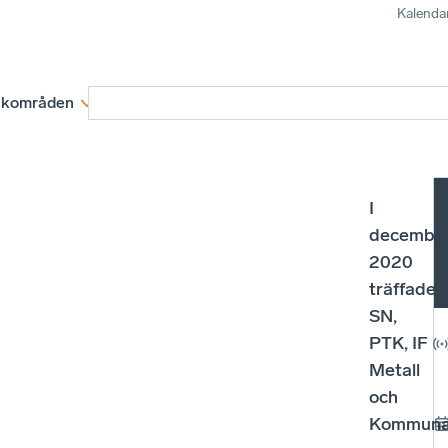
Kalenda
kområden
Medlemskap
Rapporter och remissva
I
decembe
2020
träffade
SN,
PTK, IF
Metall
och
Kommunal