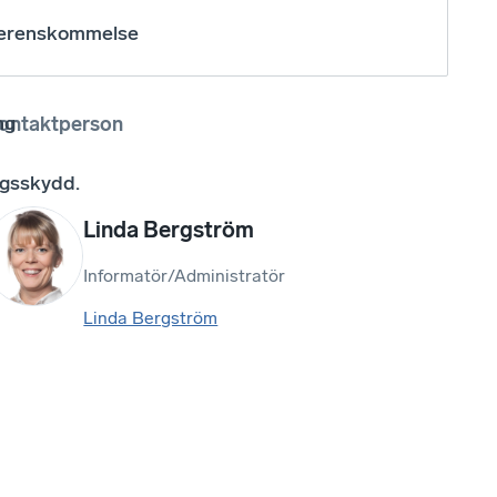
verenskommelse
ng
ontaktperson
ngsskydd.
Linda Bergström
Informatör/Administratör
Linda Bergström