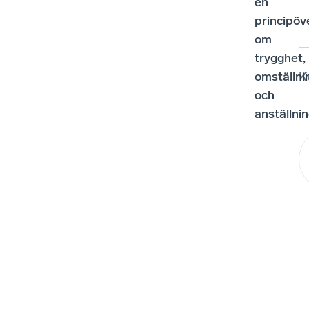
en
principö
om
trygghet,
omställni
K
och
anställni