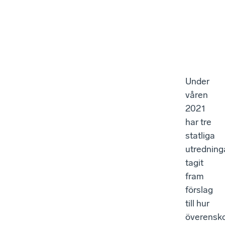
Under
våren
2021
har tre
statliga
utredning
tagit
fram
förslag
till hur
överensk