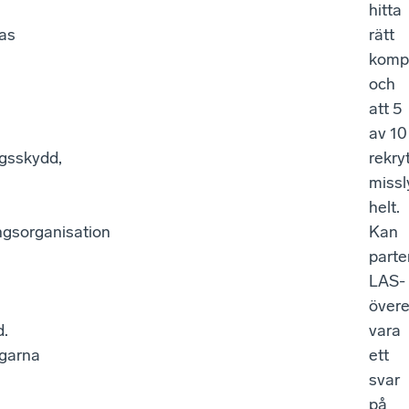
hitta
as
rätt
komp
och
att 5
av 10
ngsskydd,
rekry
missl
helt.
ngsorganisation
Kan
parte
LAS-
över
d.
vara
ngarna
ett
svar
på