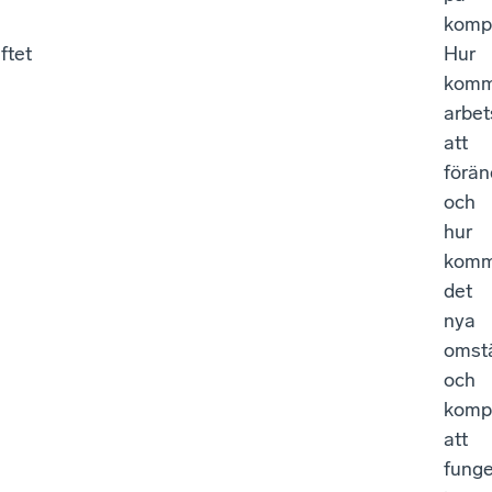
komp
ftet
Hur
komm
arbet
att
förän
och
hur
komm
det
nya
omstä
och
komp
att
fung