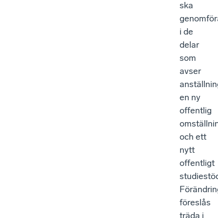
ska
genomför
i de
delar
som
avser
anställni
en ny
offentlig
omställni
och ett
nytt
offentligt
studiestö
Förändri
föreslås
träda i