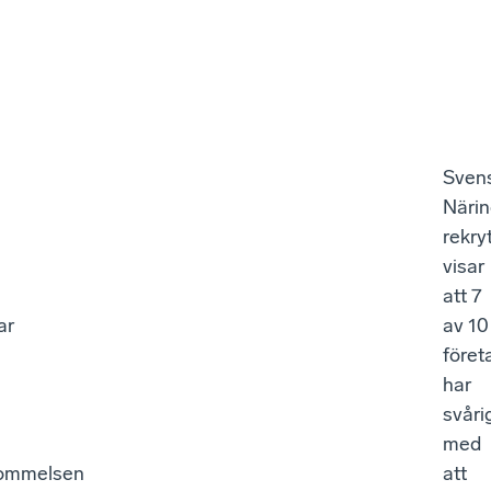
Sven
Närin
rekry
visar
att 7
ar
av 10
föret
har
svåri
med
ommelsen
att