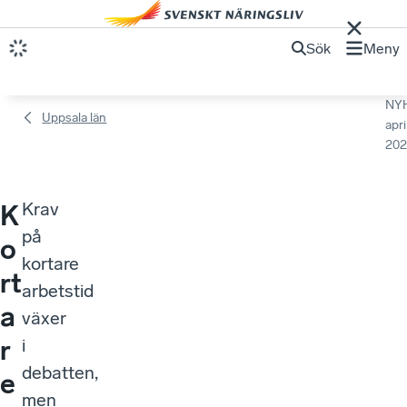
Sök
Meny
NY
Uppsala län
apri
202
Krav
K
på
o
kortare
rt
arbetstid
a
växer
r
i
debatten,
e
men