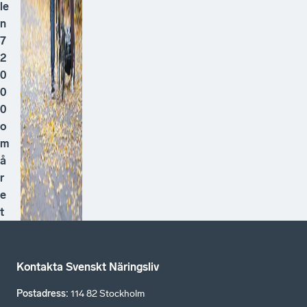
le
n
7
2
0
0
0
o
m
å
r
e
t
Kontakta Svenskt Näringsliv
Postadress
:
114 82 Stockholm