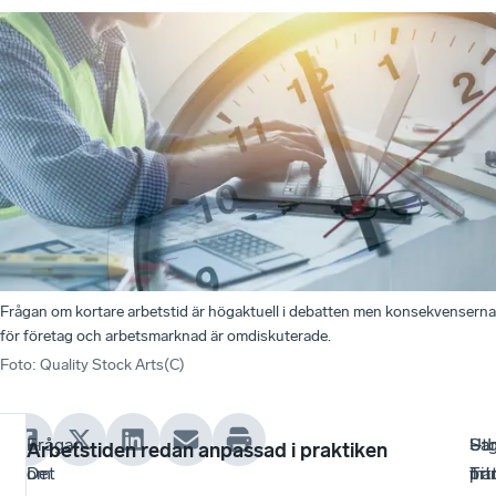
Frågan om kortare arbetstid är högaktuell i debatten men konsekvenserna
för företag och arbetsmarknad är omdiskuterade.
Foto
:
Quality Stock Arts(C)
Frågan
–
Ut
–
Sam
– I
Arbetstiden redan anpassad i praktiken
om
Det
i
Tit
fra
pri