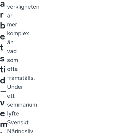
a
verkligheten
r
är
b
mer
komplex
e
än
t
vad
s
som
ti
ofta
framställs.
d
Under
–
ett
v
seminarium
e
lyfte
Svenskt
m
Näringsliv