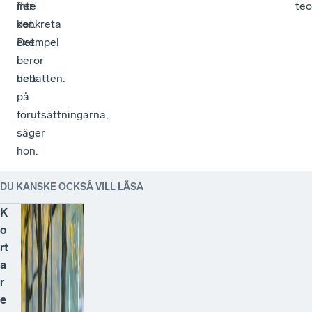
inte
fler
teo
det.
konkreta
Det
exempel
beror
i
helt
debatten.
på
förutsättningarna,
säger
hon.
DU KANSKE OCKSÅ VILL LÄSA
K
o
rt
a
r
e