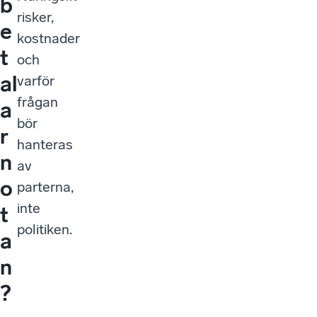
b
risker,
e
kostnader
t
och
al
varför
frågan
a
bör
r
hanteras
n
av
o
parterna,
inte
t
politiken.
a
n
?