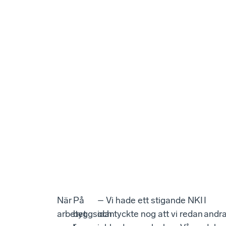
När
På
– Vi hade ett stigande NKI
I
arbetet
byggsidan
och tyckte nog att vi redan
andr