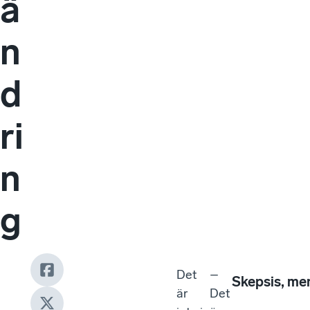
ä
n
d
ri
n
g
Det
–
Skepsis, me
är
Det