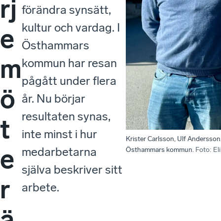
rj
förändra synsätt,
kultur och vardag. I
e
Östhammars
m
kommun har resan
pågått under flera
ö
år. Nu börjar
resultaten synas,
t
inte minst i hur
Krister Carlsson, Ulf Andersso
e
medarbetarna
Östhammars kommun.
Foto
:
El
själva beskriver sitt
r
arbete.
ä