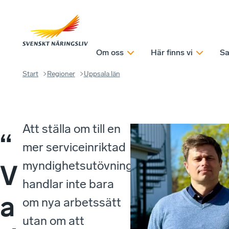
Om oss
Här finns vi
Sa
Start
Regioner
Uppsala län
Att ställa om till en
“
mer serviceinriktad
myndighetsutövning
V
handlar inte bara
a
om nya arbetssätt
utan om att