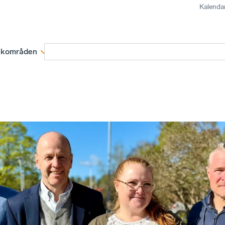
Kalenda
kområden
Medlemskap
Rapporter och remissva