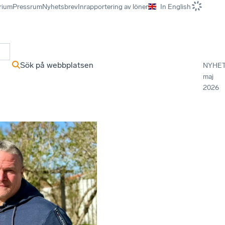
rium
Pressrum
Nyhetsbrev
Inrapportering av löner
In English
r
Sök på webbplatsen
NYHE
maj
2026