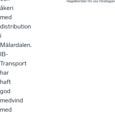
”Regelbördan för oss företagare
åkeri
med
distribution
i
Mälardalen.
IB-
Transport
har
haft
god
medvind
med