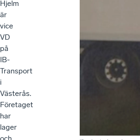
Hjelm
är
vice
VD
på
IB-
Transport
i
Västerås.
Företaget
har
lager
och