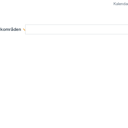
Kalenda
kområden
Medlemskap
Rapporter och remissva