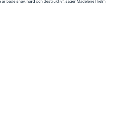
 är både snäv, hård och destruktiv”, säger Madelene Hjelm