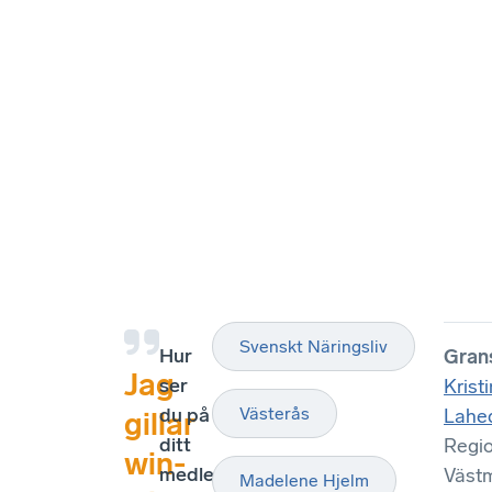
Svenskt Näringsliv
Hur
Gran
Jag
ser
Kristi
du på
Västerås
Lahe
gillar
ditt
Regi
win-
medlemskap
Väst
Madelene Hjelm