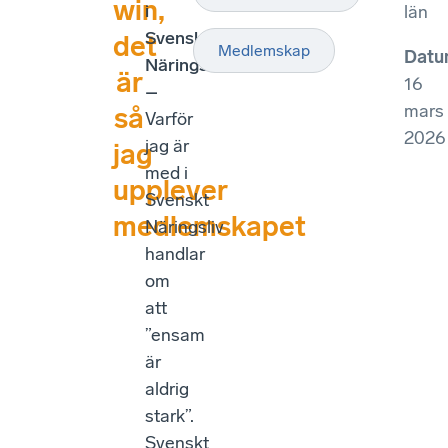
win,
i
län
Svenskt
det
Medlemskap
Datu
Näringsliv?
är
16
–
mars
så
Varför
2026
jag är
jag
med i
upplever
Svenskt
medlemskapet
Näringsliv
handlar
om
att
”ensam
är
aldrig
stark”.
Svenskt