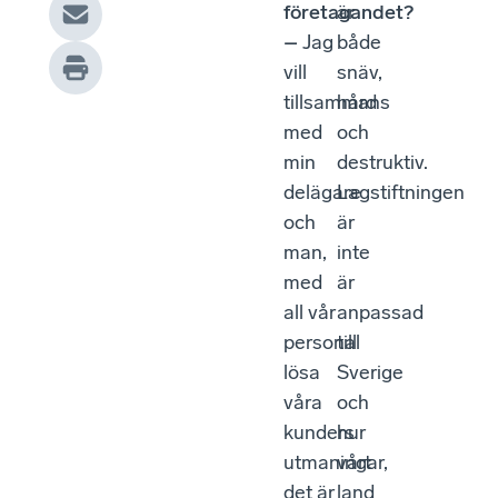
företagandet?
är
–
Jag
både
vill
snäv,
tillsammans
hård
med
och
min
destruktiv.
delägare
Lagstiftningen
och
är
man,
inte
med
är
all vår
anpassad
personal
till
lösa
Sverige
våra
och
kunders
hur
utmaningar,
vårt
det är
land