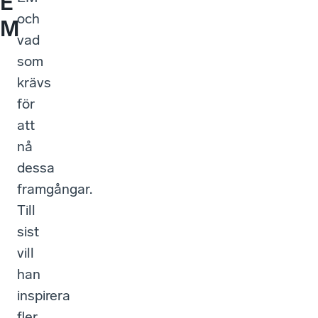
E
och
M
vad
som
krävs
för
att
nå
dessa
framgångar.
Till
sist
vill
han
inspirera
fler