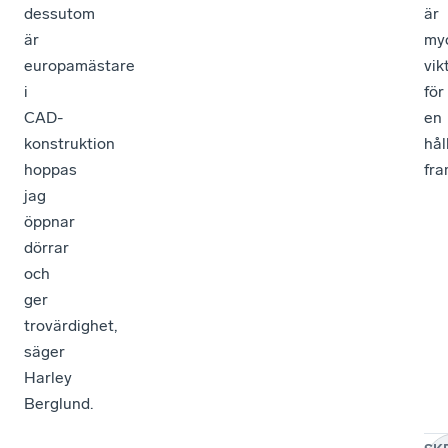
dessutom
är
är
my
europamästare
vik
i
för
CAD-
en
konstruktion
hål
hoppas
fra
jag
öppnar
dörrar
och
ger
trovärdighet,
säger
Harley
Berglund.