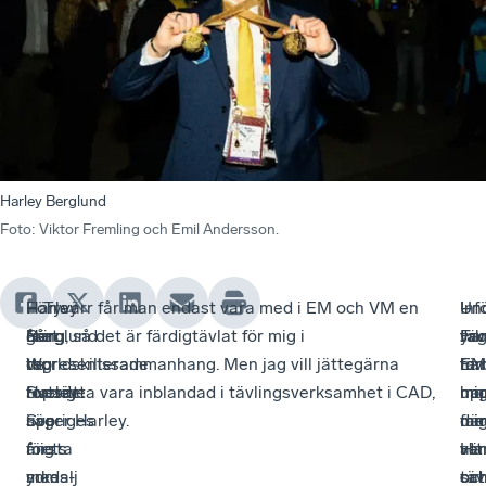
Harley Berglund
Foto
:
Viktor Fremling och Emil Andersson.
Harley
–
Förra
– Tyvärr får man endast vara med i EM och VM en
Inf
–
Un
–
Berglund
När
året
gång, så det är färdigtävlat för mig i
yrk
Fam
täv
Ja
representerade
de
tog
Worldskillssammanhang. Men jag vill jättegärna
EM
har
fan
för
Sverige
ropade
Harley
fortsätta vara inblandad i tävlingsverksamhet i CAD,
har
up
mo
mi
i
upp
Sveriges
säger Harley.
fami
mi
där
me
årets
mig
första
vä
att
Har
ver
yrkes-
som
medalj
oc
sat
oc
tä