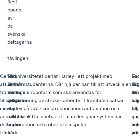
flest
poäng
av
de
svenska
deltagarna
i
tävlingen.
Genom
–
Vad
–
På universitetet deltar Harley i ett projekt med
–
Eur
–
Va
att
Under
är
Just
sistaårsstudenterna. Där hjälper han till att utveckla en
Ja
oc
En
vill
träna
tävlingen
nästa
nu
humanoid robotarm som ska användas för
vill
Wor
för
du
tillsammans
gällde
steg
studerar
rehabilitering av stroke-patienter. I framtiden satsar
arb
bid
me
sä
med
det
i
jag
Harley på CAD-konstruktion inom automation och
in
till
jag
till
andra
att
karriären?
mitt
robotik. Detta innebär att man designar system där
en
att
gä
un
deltagare
vara
andra
konstruktion och robotik samspelar.
br
lyf
vill
so
från
både
år
där
yr
än
vill