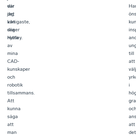
var
där
Ha
det
jag
ön
viktigaste,
kan
ku
säger
dra
ins
Harley.
nytta
an
av
un
mina
till
CAD-
att
kunskaper
väl
och
yrk
robotik
i
tillsammans.
hö
Att
gr
kunna
oc
säga
an
att
att
man
det