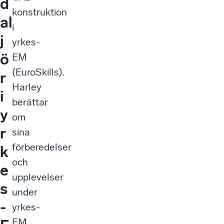
d
konstruktion
al
i
j
yrkes-
ö
EM
(EuroSkills).
r
Harley
i
berättar
y
om
r
sina
förberedelser
k
och
e
upplevelser
s
under
-
yrkes-
EM