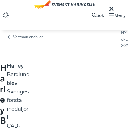
Sök
Meny
NY
Västmanlands län
okt
202
Harley
H
Berglund
a
blev
rl
Sveriges
e
första
y
medaljör
i
B
CAD-