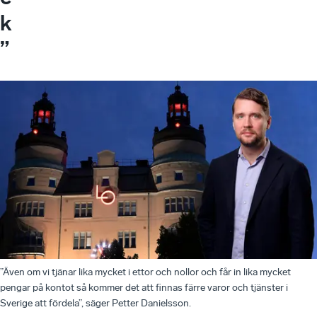
k
”
”Även om vi tjänar lika mycket i ettor och nollor och får in lika mycket
pengar på kontot så kommer det att finnas färre varor och tjänster i
Sverige att fördela”, säger Petter Danielsson.