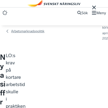
Sök
Meny
NY
Arbetsmarknadspolitik
apri
202
LO:s
N
krav
y
på
a
kortare
si
arbetstid
ff
skulle
i
r
praktiken