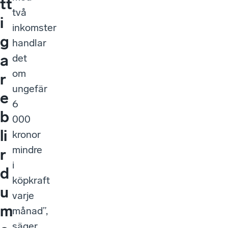
tt
två
i
inkomster
g
handlar
a
det
om
r
ungefär
e
6
b
000
li
kronor
mindre
r
i
d
köpkraft
u
varje
m
månad”,
säger