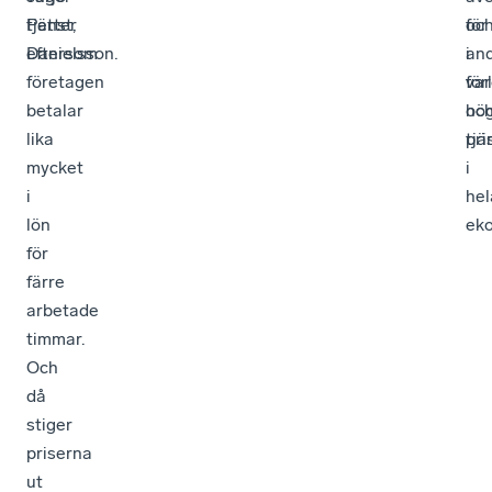
Petter
tjänst,
för
oc
Danielsson.
eftersom
an
i
företagen
var
för
betalar
oc
hö
lika
tjä
pri
mycket
i
i
hel
lön
ek
för
färre
arbetade
timmar.
Och
då
stiger
priserna
ut