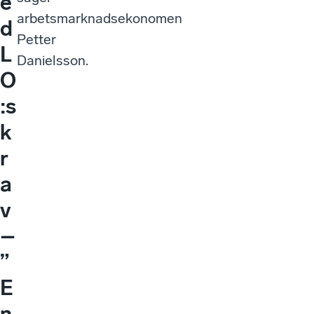
e
arbetsmarknadsekonomen
d
Petter
L
Danielsson.
O
:s
k
r
a
v
–
”
E
n