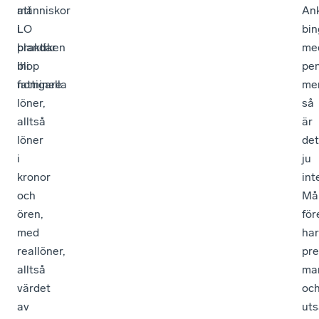
människor
att
An
i
LO
bin
praktiken
blandar
me
bli
ihop
pen
fattigare.
nominella
me
löner,
så
alltså
är
löner
det
i
ju
kronor
int
och
Må
ören,
för
med
har
reallöner,
pr
alltså
mar
värdet
oc
av
uts