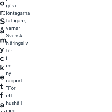
o
göra
r:
löntagarna
S
fattigare,
varnar
å
Svenskt
m
Näringsliv
y
för
c
i
en
k
ny
e
rapport.
t
”För
f
ett
hushåll
a
med