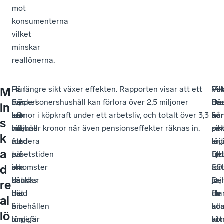
mot
konsumenterna
vilket
minskar
reallönerna.
Hur
–
–
På längre sikt växer effekten. Rapporten visar att ett
Vil
–
–
Pet
M
mycket
För
Sen
tvåpersonershushåll kan förlora över 2,5 miljoner
dr
På
De
Dan
in
LO
ett
kan
kronor i köpkraft under ett arbetsliv, och totalt över 3,3
hår
kor
är
är
s
vill
hushåll
man
miljoner kronor när även pensionseffekter räknas in.
sik
pe
oc
k
att
med
fundera
låg
en
kri
a
arbetstiden
två
på
De
tyd
till
ska
inkomster
om
är
för
LO
d
sänkas
handlar
det
ju
Del
taj
re
med
det
här
de
får
Ha
al
bibehållen
om
är
so
all
kon
lö
lön
ungefär
rimliga
ko
vi
att