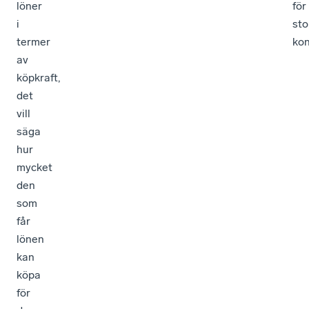
löner
för
i
sto
termer
kon
av
köpkraft,
det
vill
säga
hur
mycket
den
som
får
lönen
kan
köpa
för