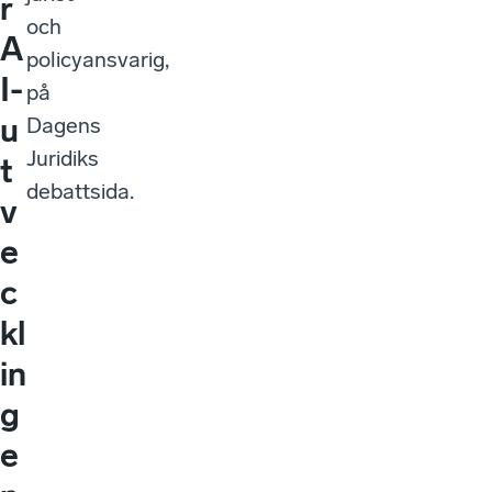
r
och
A
policyansvarig,
I-
på
u
Dagens
Juridiks
t
debattsida.
v
e
c
kl
in
g
e