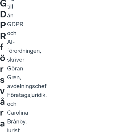
G
till
D
än
P
GDPR
och
R
AI-
f
förordningen,
ö
skriver
r
Göran
Gren,
s
avdelningschef
v
Företagsjuridik,
å
och
r
Carolina
Brånby,
a
jurist