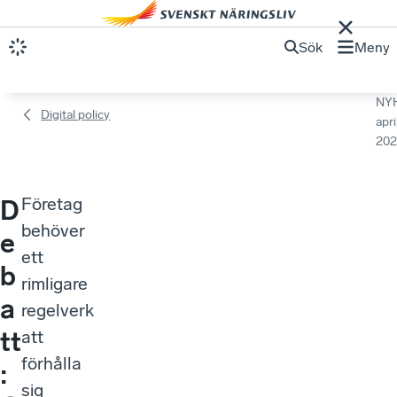
Sök
Meny
NY
Digital policy
apri
202
Företag
D
behöver
e
ett
b
rimligare
a
regelverk
tt
att
förhålla
:
sig