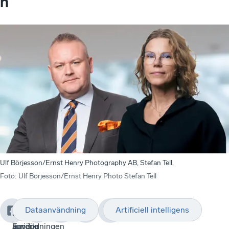
n
Ulf Börjesson/Ernst Henry Photography AB, Stefan Tell.
Foto
:
Ulf Börjesson/Ernst Henry Photo Stefan Tell
Dataanvändning
Artificiell intelligens
Ska
”Eftersom
Dagens
Europa
användningen
Juridik: