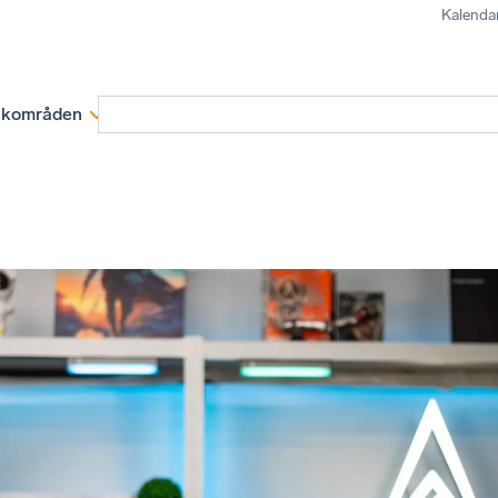
Kalenda
kområden
Medlemskap
Rapporter och remissva