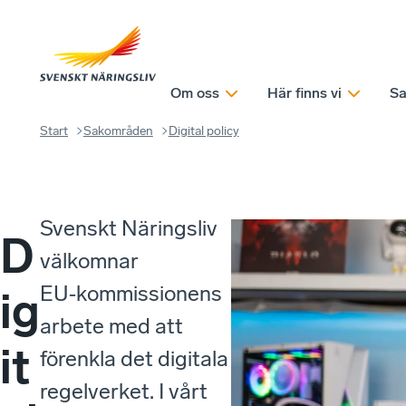
Om oss
Här finns vi
Sa
Start
Sakområden
Digital policy
Svenskt Näringsliv
D
välkomnar
EU‑kommissionens
ig
arbete med att
it
förenkla det digitala
regelverket. I vårt