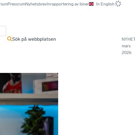
rium
Pressrum
Nyhetsbrev
Inrapportering av löner
In English
r
Sök på webbplatsen
NYHE
mars
2026