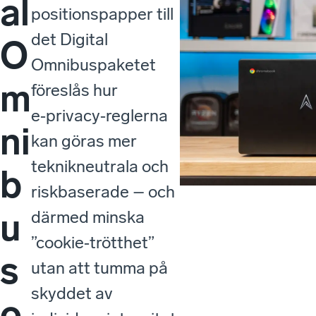
al
positionspapper till
det Digital
O
Omnibuspaketet
m
föreslås hur
e‑privacy‑reglerna
ni
kan göras mer
teknikneutrala och
b
riskbaserade – och
u
därmed minska
”cookie‑trötthet”
s
utan att tumma på
skyddet av
o