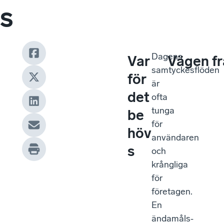
s
Dagens
Var
Vägen f
samtyckesflöden
för
är
det
ofta
tunga
be
för
höv
användaren
s
och
krångliga
för
företagen.
En
ändamåls‑