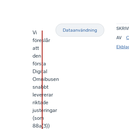
SKRIV
Dataanvändning
Vi
C
AV
föreslår
Ekbla
att
den
första
Digital
Omnibusen
snabbt
levererar
riktade
justeringar
(som
88a(3))