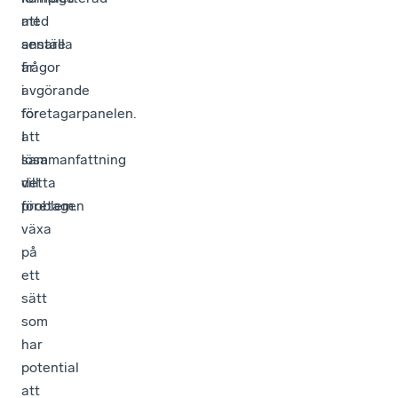
att
med
anställa
senare
är
frågor
avgörande
i
för
företagarpanelen.
att
I
lösa
sammanfattning
detta
vill
problem.
företagen
växa
på
ett
sätt
som
har
potential
att