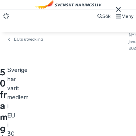
Sök
Meny
NY
EU:s utveckling
janu
202
Sverige
5
har
0
varit
fr
medlem
a
i
m
EU
i
g
30