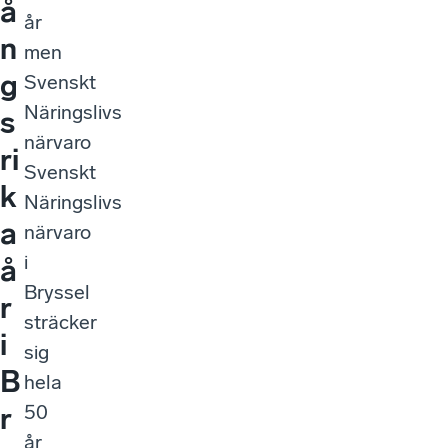
å
år
n
men
g
Svenskt
Näringslivs
s
närvaro
ri
Svenskt
k
Näringslivs
a
närvaro
i
å
Bryssel
r
sträcker
i
sig
B
hela
50
r
år