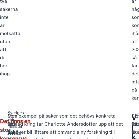
två
är
sakerna
nå
inte
so
är
ko
motsatta
ihå
utan
att
att
20
de
så
hör
fan
ihop.
det
int
på
kar
Sveriges
Men
–
Som exempel på saker som det behövs konkreta
Fö
–
Ett
V
EU-
Det finns en
att
Det
förslag kring tar Charlotte Andersdotter upp att det
att
På
fär
i
minister
stor
alla,
finns
behöver bli lättare att omvandla ny forskning till
få
är
ex
Jessica
k
konsensus