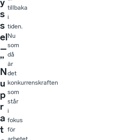
y
tillbaka
s
i
s
tiden.
el
Nu
som
–
då
”
är
N
det
u
konkurrenskraften
som
p
står
r
i
a
fokus
t
för
arbetet.