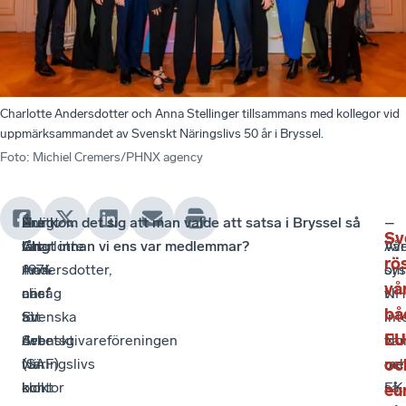
Charlotte Andersdotter och Anna Stellinger tillsammans med kollegor vid
uppmärksammandet av Svenskt Näringslivs 50 år i Bryssel.
Foto
:
Michiel Cremers/PHNX agency
Året
Enligt
–
Hur kom det sig att man valde att satsa i Bryssel så
–
–
Sv
var
Charlotte
Att
långt innan vi ens var medlemmar?
Äv
Vå
rös
1974
Andersdotter,
man
om
sys
vå
när
chef
ansåg
vi
NH
bå
Svenska
för
att
int
i
EU
Arbetsgivareföreningen
Svenskt
det
var
No
(SAF)
Näringslivs
var
me
oc
oc
och
kontor
klokt
så
EK
eu