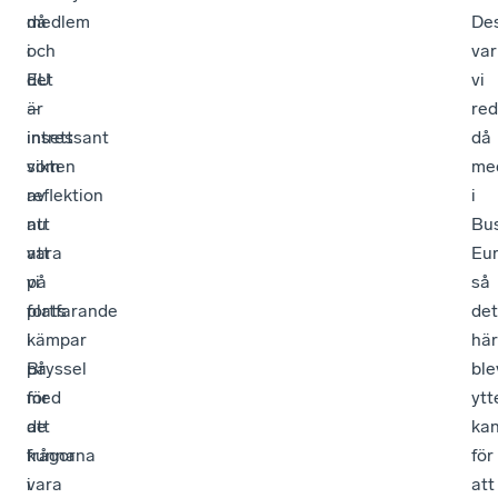
medlem
då
De
i
och
var
EU
det
vi
–
är
re
insett
intressant
då
vikten
som
me
av
reflektion
i
att
nu
Bu
vara
att
Eu
på
vi
så
plats
fortfarande
det
i
kämpar
här
Bryssel
på
ble
för
med
ytt
att
de
kan
kunna
frågorna
för
vara
i
att