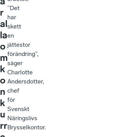
a
”Det
r
har
al
skett
la
en
o
jättestor
förändring”,
m
säger
k
Charlotte
o
Andersdotter,
n
chef
för
k
Svenskt
u
Näringslivs
rr
Brysselkontor.
e