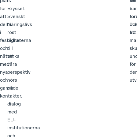
plats
i
kon
för
för
Bryssel.
har
eur
att
Svenskt
för
för
delta
Näringslivs
öve
oc
i
röst
tid.
att
festligheterna
bidrar
ma
och
till
sku
nätverka
att
und
med
våra
för
nya
perspektiv
de
och
hörs
utv
gamla
både
kontakter.
i
dialog
med
EU-
institutionerna
och