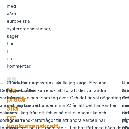
med
våra
europeiska
systerorganisationer,
säger
han
i
en
kommentar.
–
Charlotte
– Och där någonstans, skulle jag säga, försvann
Hu
–
–
Nu
Det
Andersdotter
fokuset på konkurrenskraft för att det var andra
är
Abs
Eft
var
minns
frågeställningar som tog över. Och det är väl någonting
det
Oc
det
pratar
andra
diskussionerna
som jag har sett under mina 23 år, att det har varit en
nu
det
sv
alla
saker
som
utveckling från ett fokus på det ekonomiska och
då,
tyc
or
om
som
ägde
konkurrenskraftsfrågor till att andra värden har
har
jag
så
konkurrenskraft.
tog
rum
dominerat och att man inte riktigt har fått med båda de
frå
att
är