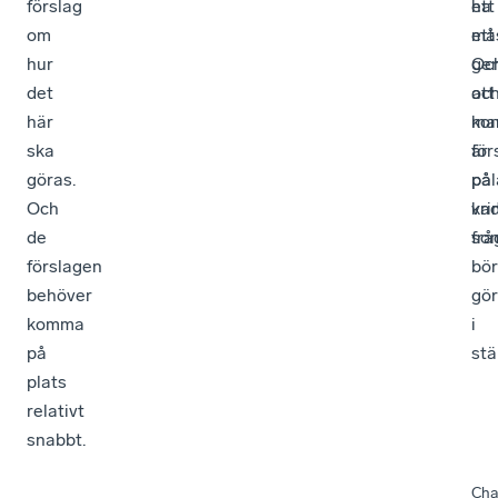
förslag
ha
ett
om
ett
mås
hur
ge
Oc
det
oc
att
här
kon
ma
ska
för
är
göras.
på
pål
Och
va
kri
de
so
frå
förslagen
bör
behöver
gö
komma
i
på
stä
plats
relativt
snabbt.
Cha