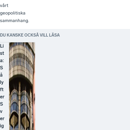
geopolitiska
sammanhang.
DU KANSKE OCKSÅ VILL LÄSA
Li
st
a:
S
å
ly
ft
er
S
v
er
ig
e