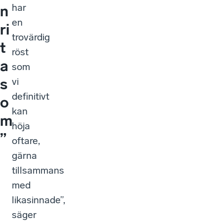
n
en
ri
trovärdig
t
röst
a
som
s
vi
definitivt
o
kan
m
höja
”
oftare,
gärna
tillsammans
med
likasinnade”,
säger
hon.