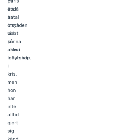
ett
ändå
antal
ha
områden
insyn
visat
och
på
kunna
aktivt
utöva
ledarskap
inflytande.
i
kris,
men
hon
har
inte
alltid
gjort
sig
känd