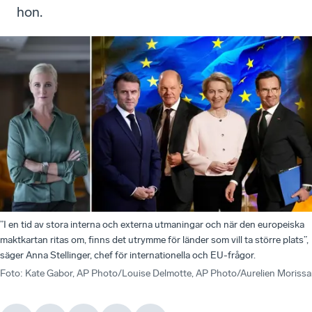
”I en tid av stora interna och externa utmaningar och när den europeiska
maktkartan ritas om, finns det utrymme för länder som vill ta större plats”,
säger Anna Stellinger, chef för internationella och EU-frågor.
Foto
:
Kate Gabor, AP Photo/Louise Delmotte, AP Photo/Aurelien Morissar
”Om
Det
Om Tysklands och Frankrikes åsikter tidigare varit så
–
–
An
–