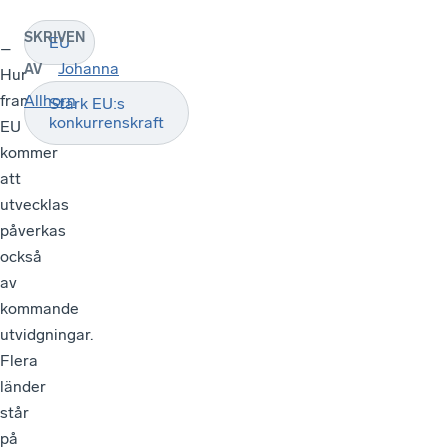
SKRIVEN
EU
–
Johanna
AV
Hur
framtidens
Allhorn
Stärk EU:s
konkurrenskraft
EU
kommer
att
utvecklas
påverkas
också
av
kommande
utvidgningar.
Flera
länder
står
på
kö