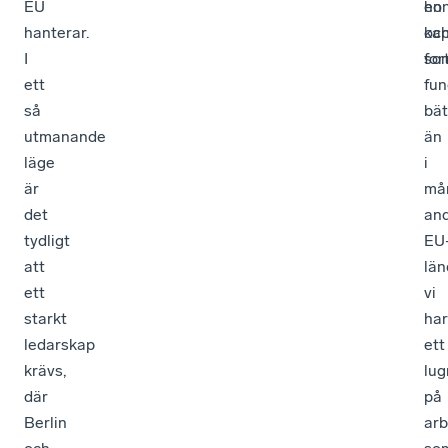
hanterar.
oc
kap
I
for
so
ett
fun
så
bät
utmanande
än
läge
i
är
må
det
an
tydligt
EU
att
län
ett
vi
starkt
har
ledarskap
ett
krävs,
lug
där
på
Berlin
ar
och
so