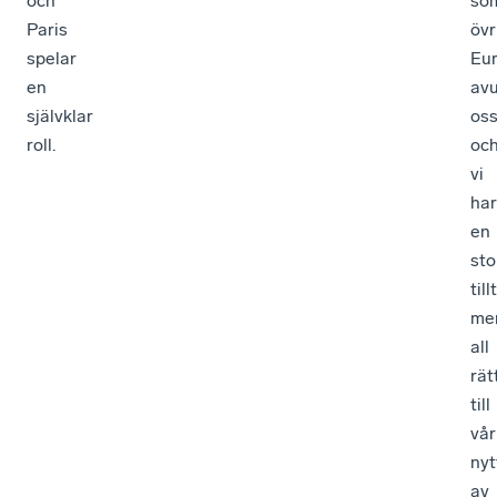
Paris
övr
spelar
Eu
en
av
självklar
os
roll.
oc
vi
har
en
sto
till
me
all
rätt
till
vår
nyt
av