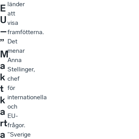
E
att
U
visa
–
framfötterna.
”
Det
menar
M
Anna
a
Stellinger,
k
chef
t
för
internationella
k
och
a
EU-
rt
frågor.
a
”Sverige
har