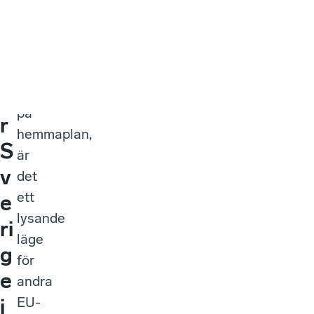
n
upp
s
med
f
politisk
turbulens
ö
på
r
hemmaplan,
S
är
v
det
ett
e
lysande
ri
läge
g
för
e
andra
EU-
i
länder