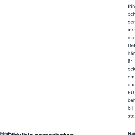
fri
oc
de
inr
ma
De
här
är
oc
om
där
EU
be
bli
sta
Men
–
Även
–
Sam
–
–
Hu
Flexibla samarbeten