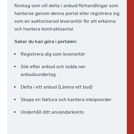
Global
företag som vill delta i anbud/förhandlingar som
r
k
Marketplace
hanteras genom denna portal eller registrera sig
u
e
UNGM.
som en auktoriserad leverantör för att erkänna
n
r
Det
och hantera kontraktsavtal.
d
e
är
l
n
Saker du kan göra i portalen:
en
ä
s
utmärkt
Registrera dig som leverantör
g
t
resurs
g
o
för
Sök efter anbud och ladda ner
a
r
att
anbudsunderlag
n
u
lära
Delta i ett anbud (Lämna ett bud)
d
p
sig
e
p
om
Skapa en faktura och hantera inköpsorder
mer
u
h
om
Underhåll ditt användarkonto
p
a
upphandlingspraxis
p
n
för
h
d