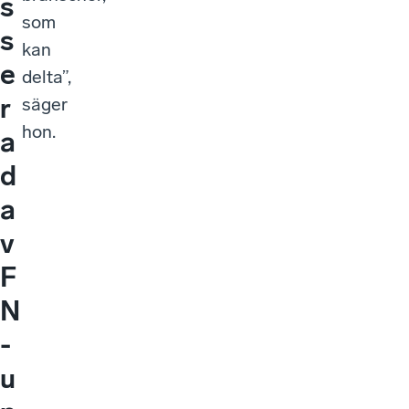
s
som
s
kan
e
delta”,
r
säger
hon.
a
d
a
v
F
N
-
u