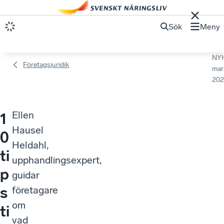
Sök
Meny
NY
Företagsjuridik
mar
202
Ellen
1
Hausel
0
Heldahl,
ti
upphandlingsexpert,
p
guidar
s
företagare
om
ti
vad