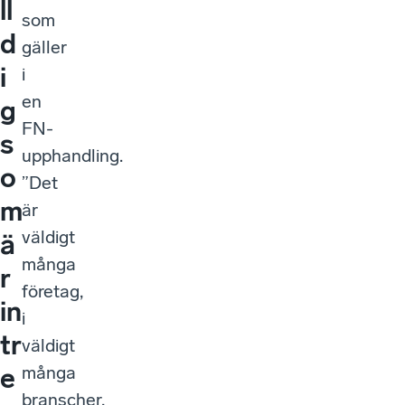
ll
som
d
gäller
i
i
en
g
FN-
s
upphandling.
o
”Det
m
är
väldigt
ä
många
r
företag,
in
i
tr
väldigt
många
e
branscher,