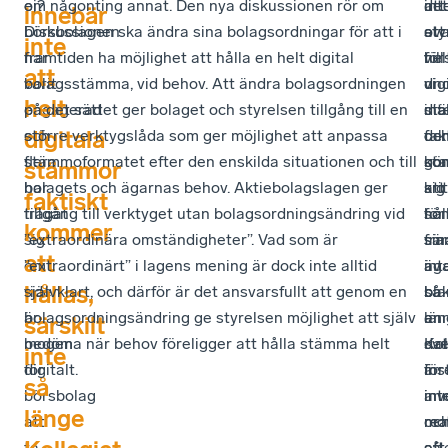
ej?
om någonting annat. Den nya diskussionen rör om
int
det
att
innebär
Diskussionen
börsbolagen ska ändra sina bolagsordningar för att i
att
ov
sty
inte
har
framtiden ha möjlighet att hålla en helt digital
hel
för
vill
att
varit
bolagsstämma, vid behov. Att ändra bolagsordningen
dig
vi
und
helt
engagerad
på det sättet ger bolaget och styrelsen tillgång till en
st
int
dia
digitala
och
större verktygslåda som ger möjlighet att anpassa
fak
de
oc
flera
stämmoformatet efter den enskilda situationen och till
ko
sta
gö
stämmor
har
bolagets och ägarnas behov. Aktiebolagslagen ger
att
krit
sig
faktiskt
frågat
tillgång till verktyget utan bolagsordningsändring vid
hål
so
för
kommer
sig
”extraordinära omständigheter”. Vad som är
sär
fra
sin
att
om
”extraordinärt” i lagens mening är dock inte alltid
int
av
äg
hållas,
tiden
självklart, och därför är det ansvarsfullt att genom en
så
bla
ba
är
bolagsordningsändring ge styrelsen möjlighet att själv
län
an
en
särskilt
mogen
bedöma när behov föreligger att hålla stämma helt
Kol
sv
da
inte
för
digitalt.
för
ins
är
så
börsbolag
an
inv
int
länge
att
oc
mo
rea
ta
så
att
ef