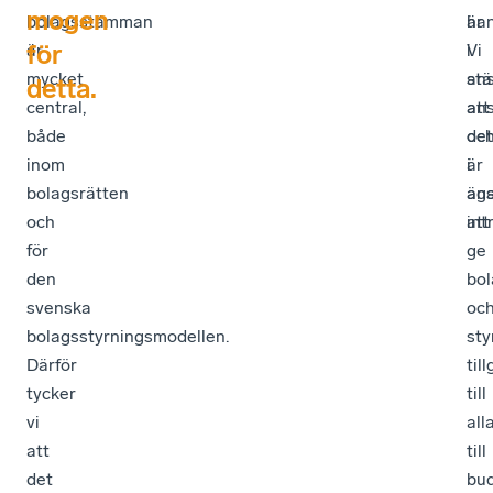
mogen
bolagsstämman
han
är
för
är
Vi
i
mycket
an
stä
detta.
central,
att
ans
både
det
oc
inom
är
i
bolagsrätten
ans
äg
och
att
int
för
ge
den
bol
svenska
oc
bolagsstyrningsmodellen.
sty
Därför
til
tycker
till
vi
all
att
till
det
bu