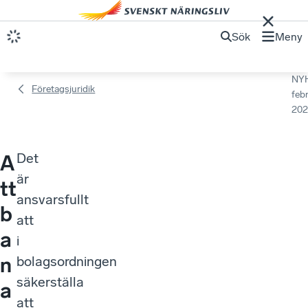
Sök
Meny
NY
Företagsjuridik
febr
202
Det
A
är
tt
ansvarsfullt
b
att
a
i
n
bolagsordningen
säkerställa
a
att