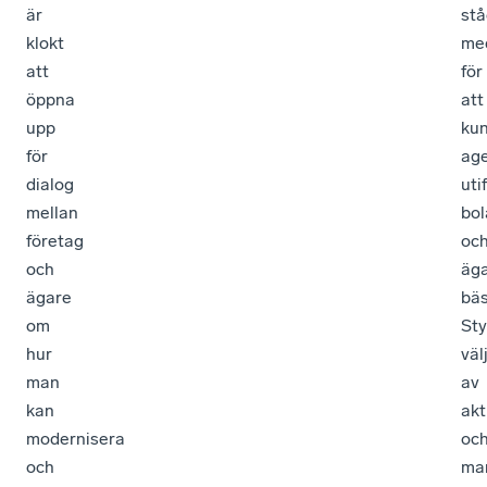
är
st
klokt
me
att
för
öppna
att
upp
ku
för
ag
dialog
uti
mellan
bol
företag
oc
och
äg
ägare
bäs
om
Sty
hur
väl
man
av
kan
akt
modernisera
oc
och
ma