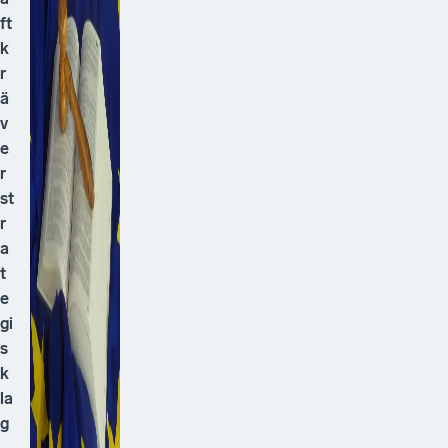
ft
k
r
ä
v
e
r
st
r
a
t
e
gi
s
k
la
g