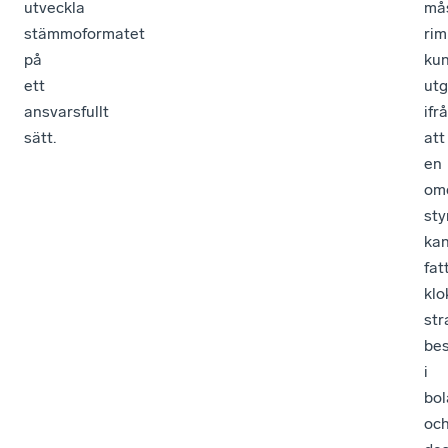
utveckla
må
stämmoformatet
rim
på
ku
ett
ut
ansvarsfullt
ifr
sätt.
att
en
om
sty
ka
fat
klo
str
bes
i
bol
oc