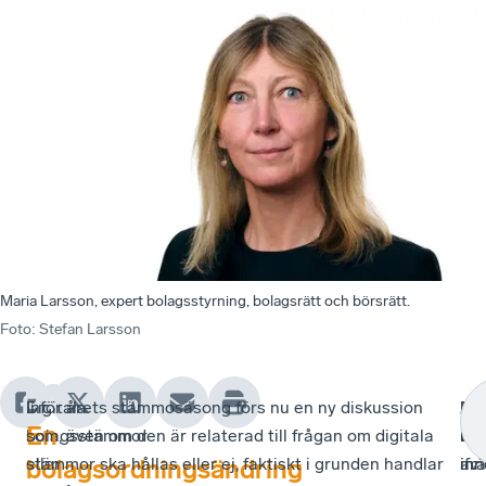
Maria Larsson, expert bolagsstyrning, bolagsrätt och börsrätt.
Foto
:
Stefan Larsson
Digitala
Inför årets stämmosäsong förs nu en ny diskussion
En
Mo
Att
En
bolagsstämmor
som, även om den är relaterad till frågan om digitala
bol
ba
ut
eller
stämmor ska hållas eller ej, faktiskt i grunden handlar
inn
av
ifr
bolagsordningsändring