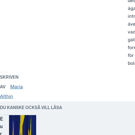
de
äg
int
äv
va
gäl
fo
för
bo
SKRIVEN
Maria
AV
Althin
DU KANSKE OCKSÅ VILL LÄSA
E
u
r