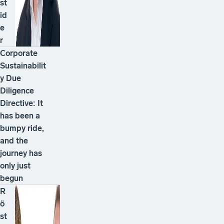
st
id
e
r
Corporate
Sustainabilit
y Due
Diligence
Directive: It
has been a
bumpy ride,
and the
journey has
only just
begun
R
ö
st