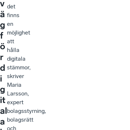
v
det
ä
finns
g
en
möjlighet
f
att
ö
hålla
r
digitala
d
stämmor,
skriver
i
Maria
g
Larsson,
it
expert
al
bolagsstyrning,
bolagsrätt
a
och