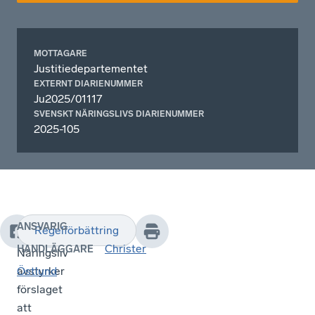
MOTTAGARE
Justitiedepartementet
EXTERNT DIARIENUMMER
Ju2025/01117
SVENSKT NÄRINGSLIVS DIARIENUMMER
2025-105
ANSVARIG
Regelförbättring
Svesnkt
Christer
HANDLÄGGARE
Näringsliv
avstyrker
Östlund
förslaget
att