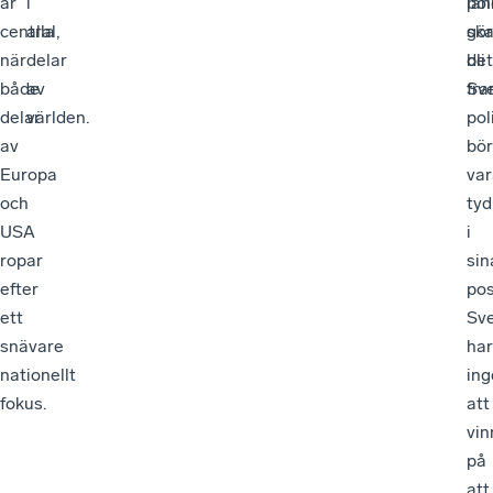
är
i
län
pol
central,
alla
gör
sk
när
delar
det
bli
både
av
Sv
fra
delar
världen.
pol
av
bör
Europa
var
och
tyd
USA
i
ropar
sin
efter
pos
ett
Sve
snävare
har
nationellt
ing
fokus.
att
vin
på
att