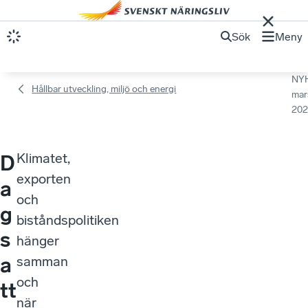
Sök
Meny
NY
Hållbar utveckling, miljö och energi
mar
202
Klimatet,
D
exporten
a
och
g
biståndspolitiken
s
hänger
a
samman
och
tt
när