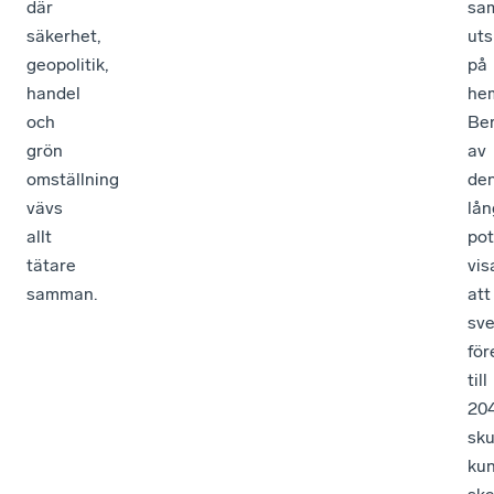
där
sa
säkerhet,
uts
geopolitik,
på
handel
he
och
Be
grön
av
omställning
de
vävs
lån
allt
pot
tätare
vis
samman.
att
sv
för
till
20
sku
ku