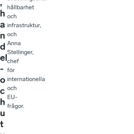
,
hållbarhet
h
och
a
infrastruktur,
n
och
Anna
d
Stellinger,
el
chef
-
för
o
internationella
och
c
EU-
h
frågor.
u
t