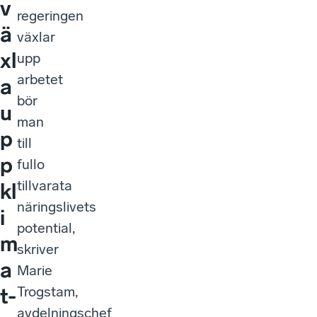
v
regeringen
ä
växlar
xl
upp
arbetet
a
bör
u
man
p
till
p
fullo
tillvarata
kl
näringslivets
i
potential,
m
skriver
a
Marie
Trogstam,
t-
avdelningschef