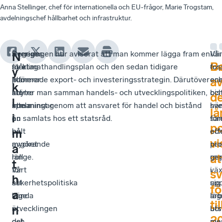
Anna Stellinger, chef för internationella och EU-frågor, Marie Trogstam,
avdelningschef hållbarhet och infrastruktur.
Sverige
Sveriges
Regeringen har aviserat att man kommer lägga fram en
Kli
Vår
N
B
står
företag
ny klimathandlingsplan och den sedan tidigare
ex
fos
y
inför
kommer
planerade export- och investeringsstrategin. Därutöver
oc
en
a
k
större
att
knyter man samman handels- och utvecklingspolitiken,
bis
oc
d
l
utmaningar
spela
inte minst genom att ansvaret för handel och bistånd
hä
sv
lå
i
än
en
nu samlats hos ett statsråd.
sa
för
po
på
helt
oc
eff
m
vi
mycket
avgörande
när
pro
a
at
länge.
roll
reg
ger
t
Vårt
för
väx
i
s
h
säkerhetspolitiska
att
up
sig
fö
a
läge
vända
arb
läg
til
n
är
utvecklingen
bör
uts
2
det
och
ma
me