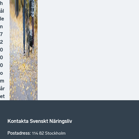
h
ål
le
n
7
2
0
0
0
o
m
år
et
Kontakta Svenskt Näringsliv
Postadress
:
114 82 Stockholm