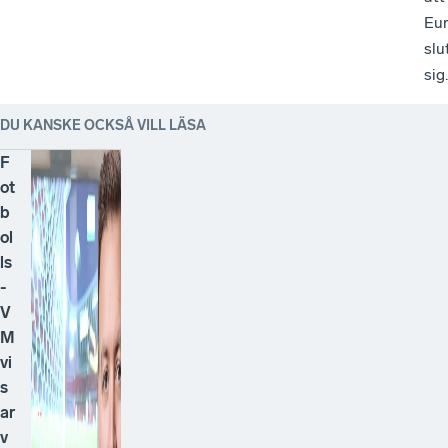
Eu
slu
sig.
DU KANSKE OCKSÅ VILL LÄSA
F
ot
b
ol
ls
-
V
M
vi
s
ar
v