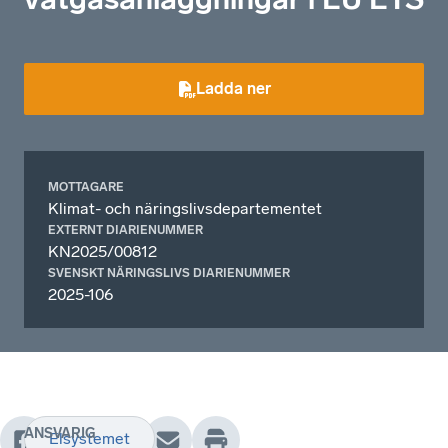
Ladda ner
MOTTAGARE
Klimat- och näringslivsdepartementet
EXTERNT DIARIENUMMER
KN2025/00812
SVENSKT NÄRINGSLIVS DIARIENUMMER
2025-106
ANSVARIG
Elsystemet
Naturvårdsverket