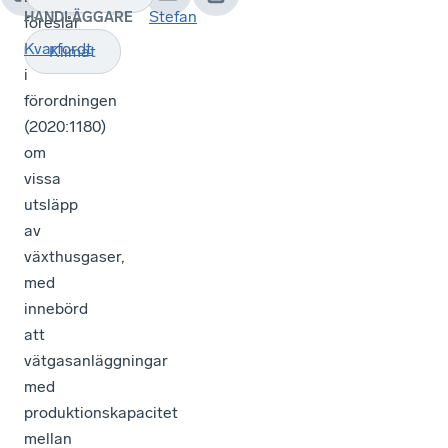
Stefan
HANDLÄGGARE
föreslår
ändring
Kvarfordt
Klimat
i
förordningen
(2020:1180)
om
vissa
utsläpp
av
växthusgaser,
med
innebörd
att
vätgasanläggningar
med
produktionskapacitet
mellan