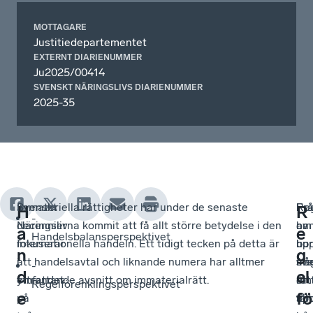
MOTTAGARE
Justitiedepartementet
EXTERNT DIARIENUMMER
Ju2025/00414
SVENSKT NÄRINGSLIVS DIARIENUMMER
2025-35
Svenskt
Immateriella rättigheter har under de senaste
Reg
Fr
Fr
H
R
-
Näringsliv
decennierna kommit att få allt större betydelse i den
av
om
han
a
e
Handelsbalansperspektivet
fokuserar
internationella handeln. Ett tidigt tecken på detta är
upp
hur
bo
n
g
i
att handelsavtal och liknande numera har alltmer
int
sv
frå
-
d
el
yttrandet
omfattande avsnitt om immaterialrätt.
är
rät
om
Regelförenklingsperspektivet
e
fö
på
all
får
upp