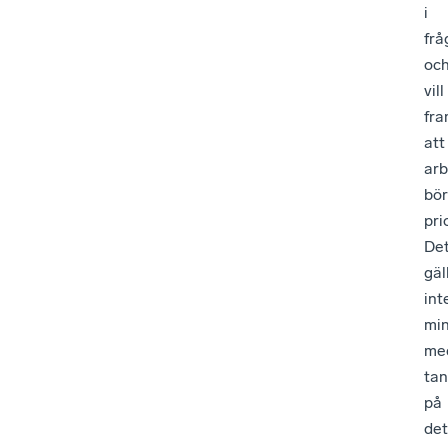
i
frå
oc
vill
fra
att
arb
bör
pri
De
gäl
int
min
me
ta
på
det