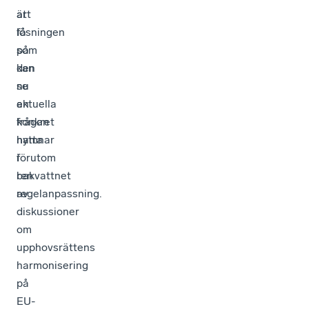
att
är
lösningen
få
på
som
den
kan
nu
se
aktuella
en
frågan
konkret
hamnar
nytta
i
förutom
bakvattnet
ren
av
regelanpassning.
diskussioner
om
upphovsrättens
harmonisering
på
EU-