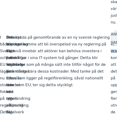
ska
vär
jus
nu.
AN
I
Den
Svenskt
Det
Att skynda på genomförande av en ny svensk reglering
De
HA
både
anpassning
Näringsliv
bör
som kan komma att bli överspelad via ny reglering på
ka
Sverige
av
har
dock
EU-nivå innebär att aktörer kan behöva investera i
oc
Wa
och
svensk
full
framhållas
justeringar i sina IT-system två gånger. Detta blir
kon
EU
reglering
förståelse
att
kostnader som på många sätt inte tillför något för de
att
läggs
som
för
förändringar
som måste bära dessa kostnader. Med tanke på det
det
nu
föreslås
att
i
fokus som ligger på regelförenkling, såväl nationellt
på
stort
har
arbetet
den
som inom EU, ter sig detta olyckligt.
up
fokus
inte
mot
här
ge
på
sitt
regeländring
typen
fle
regelförenkling.
ursprung
på
av
utr
Detta
i
EU-
regelverk
de